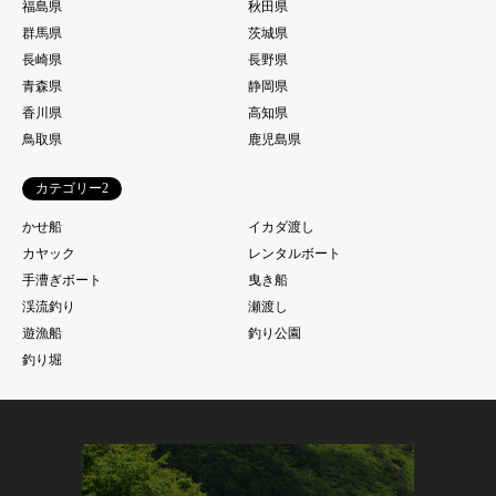
福島県
秋田県
群馬県
茨城県
長崎県
長野県
青森県
静岡県
香川県
高知県
鳥取県
鹿児島県
カテゴリー2
かせ船
イカダ渡し
カヤック
レンタルボート
手漕ぎボート
曳き船
渓流釣り
瀬渡し
遊漁船
釣り公園
釣り堀