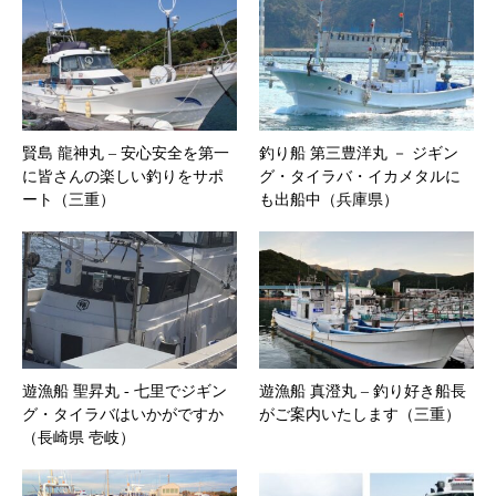
賢島 龍神丸 – 安心安全を第一
釣り船 第三豊洋丸 － ジギン
に皆さんの楽しい釣りをサポ
グ・タイラバ・イカメタルに
ート（三重）
も出船中（兵庫県）
遊漁船 聖昇丸 ‐ 七里でジギン
遊漁船 真澄丸 – 釣り好き船長
グ・タイラバはいかがですか
がご案内いたします（三重）
（長崎県 壱岐）