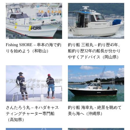
Fishing SHORE – 串本の海で釣
釣り船 三裕丸 – 釣り歴45年、
りを始めよう（和歌山）
船釣り歴32年の船長が分かり
やすくアドバイス（岡山県）
さんたろう丸 – キハダキャス
釣り船 海幸丸 ‐ 絶景を眺めて
ティングチャーター専門船
美ら海へ（沖縄県）
（高知県）