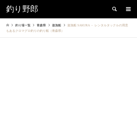
釣り野郎
検索
釣り場一覧
青森県
遊漁船
遊漁船 SAKURA － レンタルタックルの用意
もあるクロマグロ釣りの釣り船（青森県）