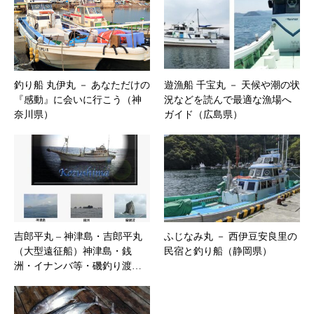
釣り船 丸伊丸 － あなただけの
遊漁船 千宝丸 － 天候や潮の状
『感動』に会いに行こう（神
況などを読んで最適な漁場へ
奈川県）
ガイド（広島県）
吉郎平丸 – ​神津島・吉郎平丸
ふじなみ丸 － 西伊豆安良里の
（大型遠征船）神津島・銭
民宿と釣り船（静岡県）
洲・イナンバ等・磯釣り渡…