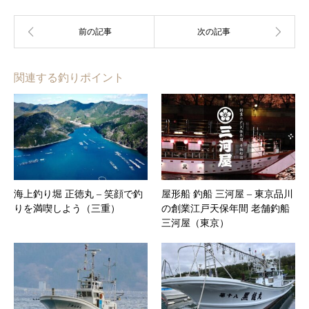
関連する釣りポイント
海上釣り堀 正徳丸 – 笑顔で釣
屋形船 釣船 三河屋 – ​東京品川
りを満喫しよう（三重）
の創業江戸天保年間 老舗釣船
三河屋（東京）