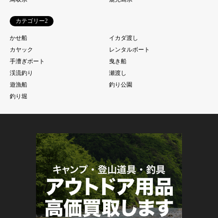
カテゴリー2
かせ船
イカダ渡し
カヤック
レンタルボート
手漕ぎボート
曳き船
渓流釣り
瀬渡し
遊漁船
釣り公園
釣り堀