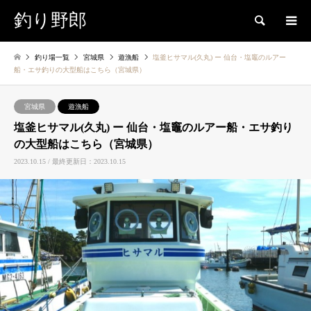
釣り野郎
検索
釣り場一覧
宮城県
遊漁船
塩釜ヒサマル(久丸) ー 仙台・塩竈のルアー
船・エサ釣りの大型船はこちら（宮城県）
宮城県
遊漁船
塩釜ヒサマル(久丸) ー 仙台・塩竈のルアー船・エサ釣り
の大型船はこちら（宮城県）
2023.10.15 / 最終更新日：2023.10.15