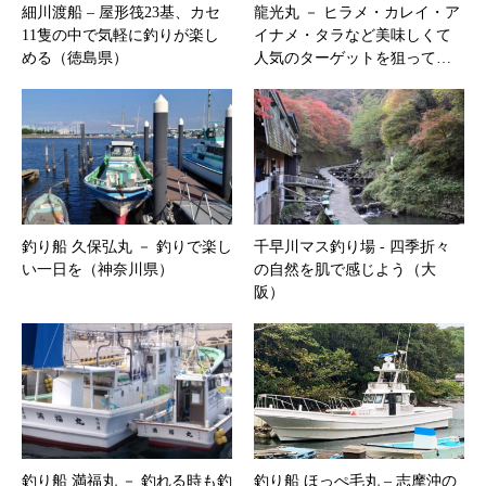
細川渡船 – 屋形筏23基、カセ
龍光丸 － ヒラメ・カレイ・ア
11隻の中で気軽に釣りが楽し
イナメ・タラなど美味しくて
める（徳島県）
人気のターゲットを狙って…
釣り船 久保弘丸 － 釣りで楽し
千早川マス釣り場 ‐ 四季折々
い一日を（神奈川県）
の自然を肌で感じよう（大
阪）
釣り船 満福丸 － 釣れる時も釣
釣り船 ほっぺ毛丸 – 志摩沖の