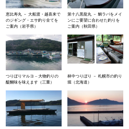
恵比寿丸 － 大船渡・越喜来で
第十八黒龍丸 － 鯛ラバをメイ
のジギング・エサ釣り全てを
ンにご要望に合わせた釣りを
ご案内（岩手県）
ご案内（秋田県）
つりぼりマルヨ – 大物釣りの
林中つりぼり － 札幌市の釣り
醍醐味を味えます（三重）
堀（北海道）