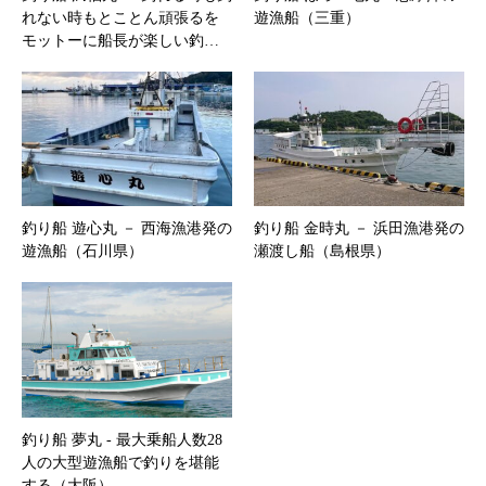
れない時もとことん頑張るを
遊漁船（三重）
モットーに船長が楽しい釣…
釣り船 遊心丸 － 西海漁港発の
釣り船 金時丸 － 浜田漁港発の
遊漁船（石川県）
瀬渡し船（島根県）
釣り船 夢丸 ‐ 最大乗船人数28
人の大型遊漁船で釣りを堪能
する（大阪）