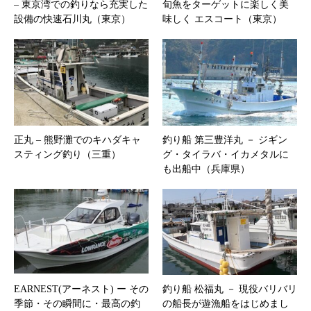
– 東京湾での釣りなら充実した
旬魚をターゲットに楽しく美
設備の快速石川丸（東京）
味しく エスコート（東京）
正丸 – 熊野灘でのキハダキャ
釣り船 第三豊洋丸 － ジギン
スティング釣り（三重）
グ・タイラバ・イカメタルに
も出船中（兵庫県）
EARNEST(アーネスト) ー その
釣り船 松福丸 － 現役バリバリ
季節・その瞬間に・最高の釣
の船長が遊漁船をはじめまし