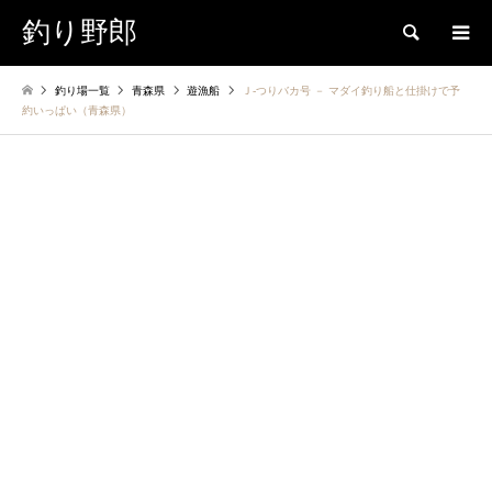
釣り野郎
検索
釣り場一覧
青森県
遊漁船
Ｊ-つりバカ号 － マダイ釣り船と仕掛けで予
約いっぱい（青森県）