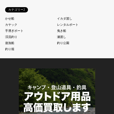
カテゴリー2
かせ船
イカダ渡し
カヤック
レンタルボート
手漕ぎボート
曳き船
渓流釣り
瀬渡し
遊漁船
釣り公園
釣り堀