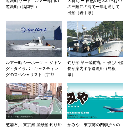
遊漁船 ゲート ‐ ルアー専門の
大喜丸 ー 自然の恵みいっぱい
遊漁船（福岡県 ）
の三陸沖の海で一年を通して
出船（岩手県）
ルアー船 シーホーク － ジギン
釣り船 第一陸前丸 － 優しい船
グ・タイラバ・キャスティン
長が案内する遊漁船（島根
グのスペシャリスト（京都…
県）
芝浦石川 東京湾 屋形船 釣り船
かみや – ​東京湾の四季折々の