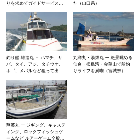
りを求めてガイドサービス…
た（山口県）
釣り船 雄進丸 － ハマチ、サ
丸洋丸・湯煙丸 ー 絶景眺める
バ、タイ、アジ、タチウオ、
仙台・松島湾・金華山で船釣
ホゴ、メバルなど狙って出…
りライフを満喫（宮城県）
翔英丸 ー ジギング、キャステ
ィング、ロックフィッシュゲ
ームなど ルアーゲーム全般…