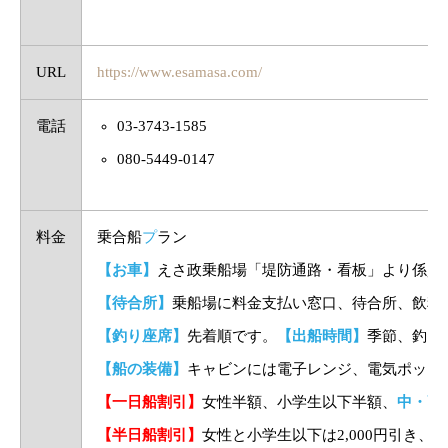
URL
https://www.esamasa.com/
電話
03-3743-1585
080-5449-0147
料金
乗合船
プ
ラン
【お車】
えさ政乗船場「堤防通路・看板」より係員
【待合所】
乗船場に料金支払い窓口、待合所、飲料
【釣り座席】
先着順です。
【出船時間】
季節、釣り
【船の装備】
キャビンには電子レンジ、電気ポット
【一日船割引】
女性半額、小学生以下半額、
中・高校
【半日船割引】
女性と小学生以下は2,000円引き、
中