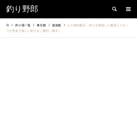
釣り野郎
検索
釣り場一覧
東京都
遊漁船
えさ政釣船店 – 釣りを熟知した船長とスタッ
フが安全で楽しい釣りをご案内（東京）