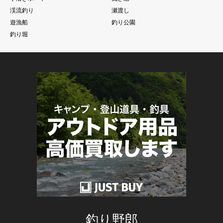
渓流釣り
瀬渡し
遊漁船
釣り公園
釣り堀
釣り野郎