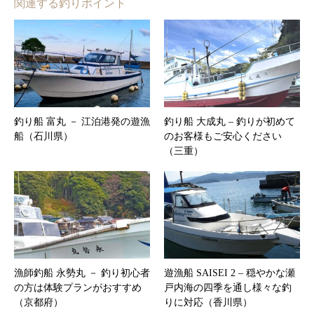
関連する釣りポイント
釣り船 富丸 － 江泊港発の遊漁
釣り船 大成丸 – 釣りが初めて
船（石川県）
のお客様もご安心ください
（三重）
漁師釣船 永勢丸 － 釣り初心者
遊漁船 SAISEI 2 – 穏やかな瀬
の方は体験プランがおすすめ
戸内海の四季を通し様々な釣
（京都府）
りに対応（香川県）