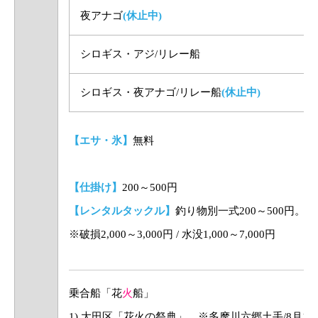
夜アナゴ
(休止中)
シロギス・アジ/リレー船
シロギス・夜アナゴ/リレー船
(休止中)
【エサ・氷】
無料
【仕掛け】
200～500円
【レンタルタックル】
釣り物別一式200～500円。電
※破損2,000～3,000円 / 水没1,000～7,000円
乗合船「花
火
船」
1) 大田区「花火の祭典」 ※多摩川六郷土手/8月15