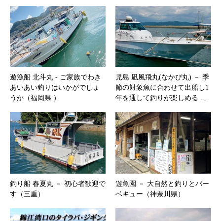
遊漁船 北斗丸 ‐ ご家族でわき
児島 凪風飛丸(なかぴ丸) － 季
あいあい釣りはいかがでしょ
節の対象魚に合わせて出船し1
うか（福岡県 ）
年を通して釣りが楽しめる …
釣り船 春夏丸 － 初心者歓迎で
遊魚園 － 大自然と釣りとバー
す（三重）
ベキュー（神奈川県）