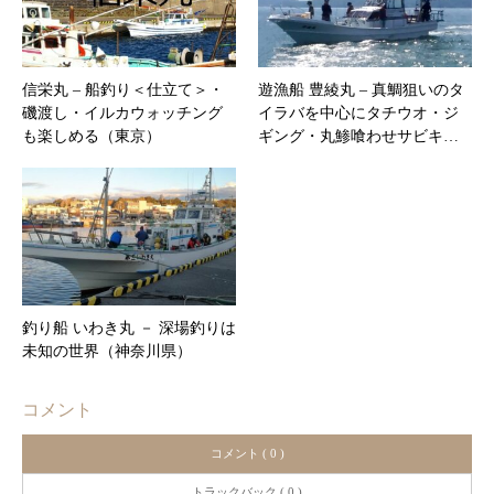
信栄丸 – 船釣り＜仕立て＞・
遊漁船 豊綾丸 – 真鯛狙いのタ
磯渡し・イルカウォッチング
イラバを中心にタチウオ・ジ
も楽しめる（東京）
ギング・丸鯵喰わせサビキ…
釣り船 いわき丸 － 深場釣りは
未知の世界（神奈川県）
コメント
コメント ( 0 )
トラックバック ( 0 )