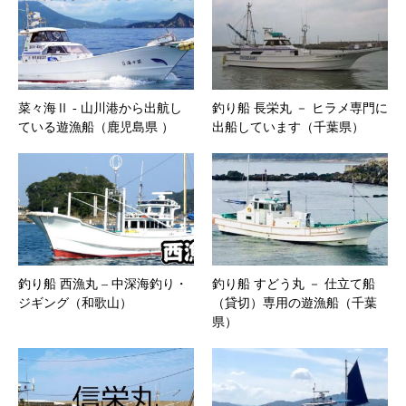
菜々海Ⅱ ‐ 山川港から出航し
釣り船 長栄丸 － ヒラメ専門に
ている遊漁船（鹿児島県 ）
出船しています（千葉県）
釣り船 西漁丸 – 中深海釣り・
釣り船 すどう丸 － 仕立て船
ジギング（和歌山）
（貸切）専用の遊漁船（千葉
県）