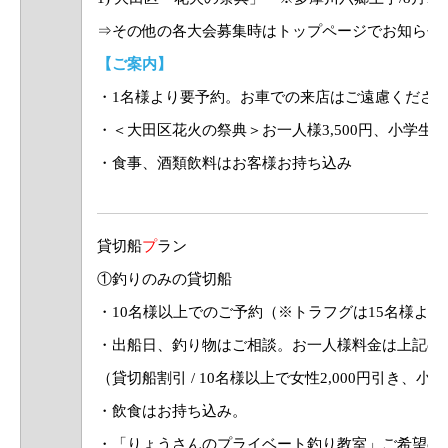
⇒その他の各大会募集時はトップページでお知らせ
【ご案内】
・1名様より要予約。お車での来店はご遠慮くださ
・＜大田区花火の祭典＞お一人様3,500円、小学生2,0
・食事、酒類飲料はお客様お持ち込み
貸切船
プ
ラン
①釣りのみの貸切船
・10名様以上でのご予約（※トラフグは15名様より
・出船日、釣り物はご相談。お一人様料金は上記の
（貸切船割引 / 10名様以上で女性2,000円引き、小
・飲食はお持ち込み。
・「りょうさんのプライベート釣り教室」ご希望の