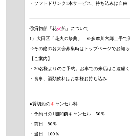
・ソフトドリンク1本サービス、持ち込みは自由
④貸切船「花
火
船」について
1）大田区「花火の祭典」 ※多摩川六郷土手で開催/
⇒その他の各大会募集時はトップページでお知らせ
【ご案内】
・20名様よりのご予約。お車での来店はご遠慮くだ
・食事、酒類飲料はお客様お持ち込み
●貸切船の
キ
ャンセル料
・予約日の1週間前キャンセル 50％
・前日 80％
・当日 100％