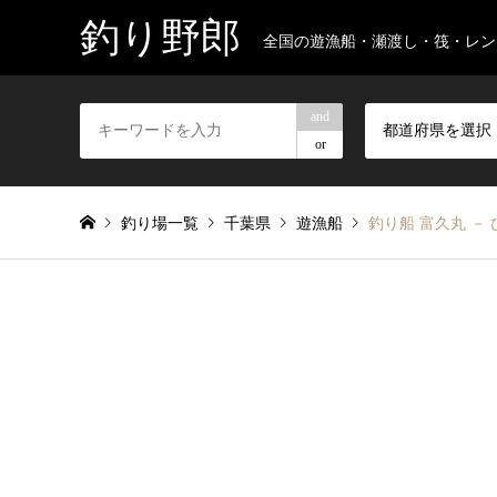
釣り野郎
全国の遊漁船・瀬渡し・筏・レン
and
都道府県を選択
or
釣り場一覧
千葉県
遊漁船
釣り船 富久丸 