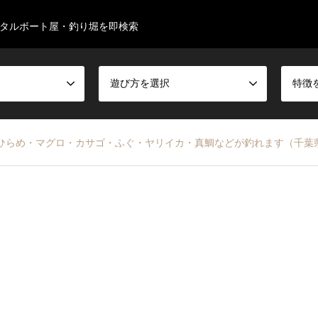
タルボート屋・釣り堀を即検索
遊び方を選択
特徴
－ ひらめ・マグロ・カサゴ・ふぐ・ヤリイカ・真鯛などが釣れます（千葉