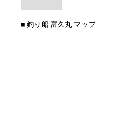
■ 釣り船 富久丸 マップ