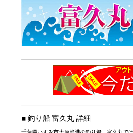
■ 釣り船 富久丸 詳細
千葉県いすみ市大原漁港の釣り船 富久丸で