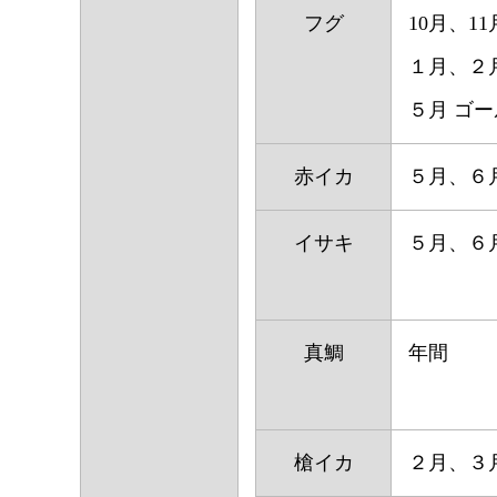
フグ
10月、1
１月、２
５月 ゴ
赤イカ
５月、６
イサキ
５月、６
真鯛
年間
槍イカ
２月、３