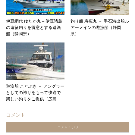
伊豆網代 ゆたか丸 – ​伊豆諸島
釣り船 寿広丸 － 手石港出船ル
の遠征釣りを得意とする遊漁
アーメインの遊漁船（静岡
船（静岡県）
県）
遊漁船 ことぶき － アングラー
としての誇りをもって快適で
楽しい釣りをご提供（広島…
コメント
コメント ( 0 )