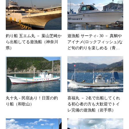
釣り船 五エム丸 － 葉山芝崎か
遊漁船 サーティ‐ 30 － 真鯛や
ら出船してる遊漁船（神奈川
アイナメ(ロックフィッシュ)な
県）
ど旬の釣りを楽しめる（青…
丸十丸 ‐ 民宿あり！日置の釣
喜福丸 － 2名で出船してくれ
り船（和歌山）
る初心者の方も大歓迎でトイ
レ完備の遊漁船（岩手県）