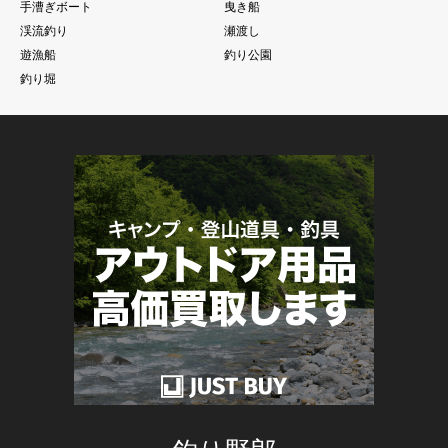
手漕ぎボート
曳き船
渓流釣り
瀬渡し
遊漁船
釣り公園
釣り堀