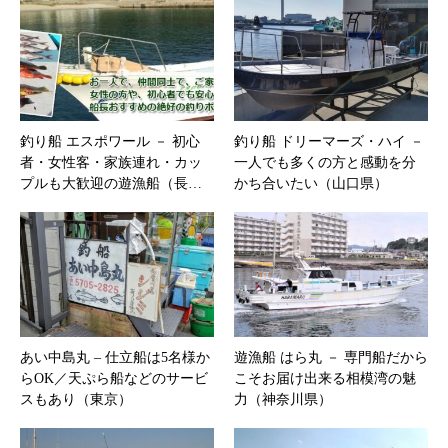
釣り船 エスポワール － 初心
釣り船 ドリーマーズ・ハイ －
者・女性客・家族連れ・カッ
一人でも多くの方と感動を分
プルも大歓迎の遊漁船（長…
かち合いたい（山口県）
あい中島丸 – 仕立船は5名様か
遊漁船 はら丸 － 専門船だから
らOK／天ぷら船などのサービ
こそお届け出来る相模湾の魅
スもあり（東京）
力（神奈川県）