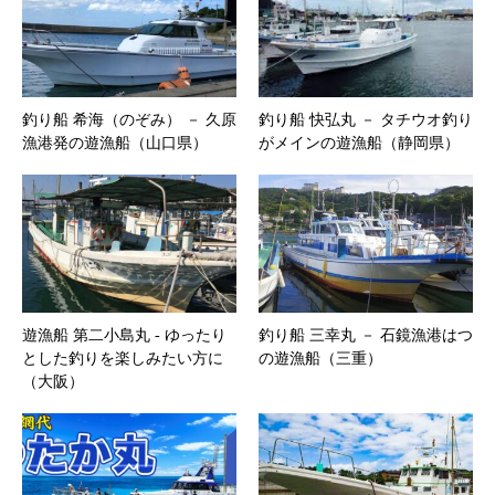
釣り船 希海（のぞみ） － 久原
釣り船 快弘丸 － タチウオ釣り
漁港発の遊漁船（山口県）
がメインの遊漁船（静岡県）
遊漁船 第二小島丸 ‐ ゆったり
釣り船 三幸丸 － 石鏡漁港はつ
とした釣りを楽しみたい方に
の遊漁船（三重）
（大阪）