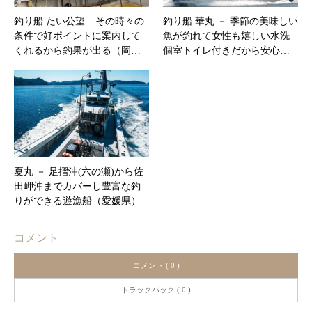
釣り船 たい公望 – その時々の
釣り船 華丸 － 季節の美味しい
条件で好ポイントに案内して
魚が釣れて女性も嬉しい水洗
くれるから釣果が出る（岡…
個室トイレ付きだから安心…
夏丸 － 足摺沖(六の瀬)から佐
田岬沖までカバーし豊富な釣
りができる遊漁船（愛媛県）
コメント
コメント ( 0 )
トラックバック ( 0 )