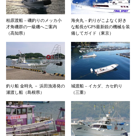
柏原渡船 – 磯釣りのメッカ小
海央丸 – ​釣りがこよなく好き
才角磯群の一級磯へご案内
な船長がGPS最新鋭の機械を装
（高知県）
備してガイド（東京）
釣り船 金時丸 － 浜田漁港発の
城渡船 – イカダ、カセ釣り
瀬渡し船（島根県）
（三重）