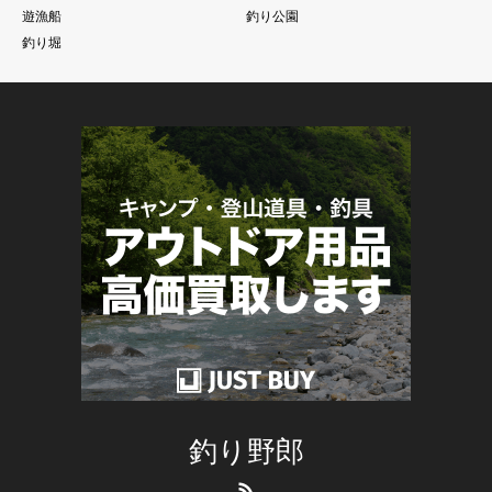
遊漁船
釣り公園
釣り堀
釣り野郎
RSS