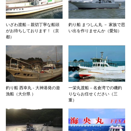
いざわ渡船 – 親切丁寧な船頭
釣り船 まつしん丸 － 家族で思
がお待ちしております！（京
い出を作りませんか（愛知）
都）
釣り船 西幸丸 ‐ 大神港発の遊
一栄丸渡船 – 名倉湾での磯釣
漁船（大分県 ）
りならお任せください（三
重）