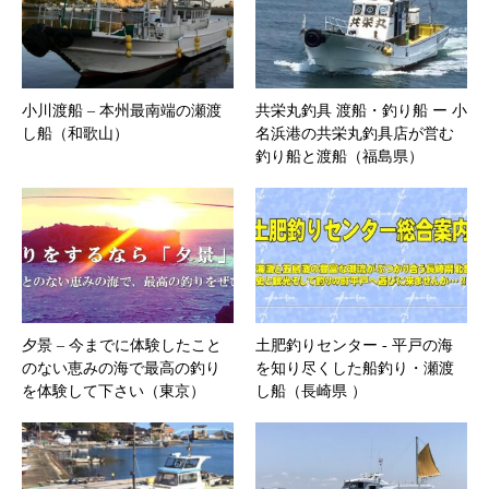
小川渡船 – 本州最南端の瀬渡
共栄丸釣具 渡船・釣り船 ー 小
し船（和歌山）
名浜港の共栄丸釣具店が営む
釣り船と渡船（福島県）
夕景 – 今までに体験したこと
土肥釣りセンター ‐ 平戸の海
のない恵みの海で最高の釣り
を知り尽くした船釣り・瀬渡
を体験して下さい（東京）
し船（長崎県 ）