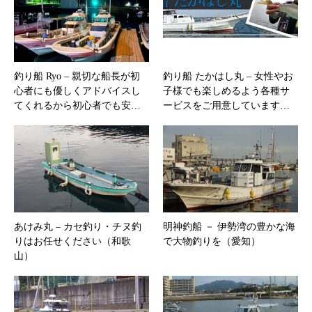
釣り船 Ryo – 親切な船長が初
釣り船 たかはし丸 – ​女性やお
心者にも優しくアドバイスし
子様でも楽しめるよう各種サ
てくれるから初心者でも安…
ービスをご用意しています…
あけみ丸 – カセ釣り・チヌ釣
明神釣船 － 伊勢湾の豊かな海
りはお任せください（和歌
で大物釣りを（愛知）
山）