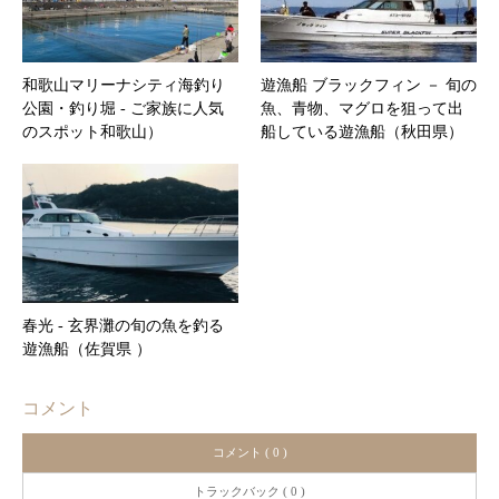
和歌山マリーナシティ海釣り
遊漁船 ブラックフィン － 旬の
公園・釣り堀 ‐ ご家族に人気
魚、青物、マグロを狙って出
のスポット和歌山）
船している遊漁船（秋田県）
春光 ‐ 玄界灘の旬の魚を釣る
遊漁船（佐賀県 ）
コメント
コメント ( 0 )
トラックバック ( 0 )