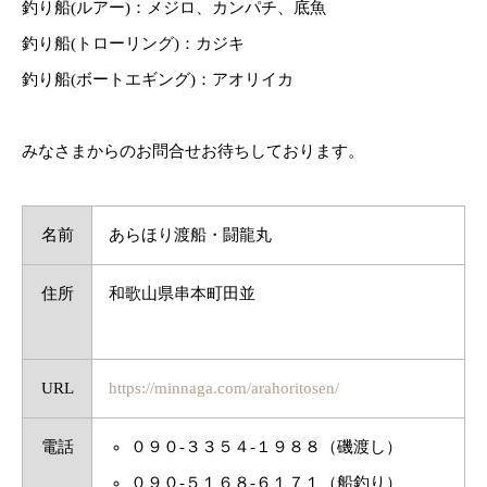
釣り船(ルアー)：メジロ、カンパチ、底魚
釣り船(トローリング)：カジキ
釣り船(ボートエギング)：アオリイカ
みなさまからのお問合せお待ちしております。
名前
あらほり渡船・闘龍丸
住所
和歌山県串本町田並
URL
https://minnaga.com/arahoritosen/
電話
０９０-３３５４-１９８８（磯渡し）
０９０-５１６８-６１７１（船釣り）