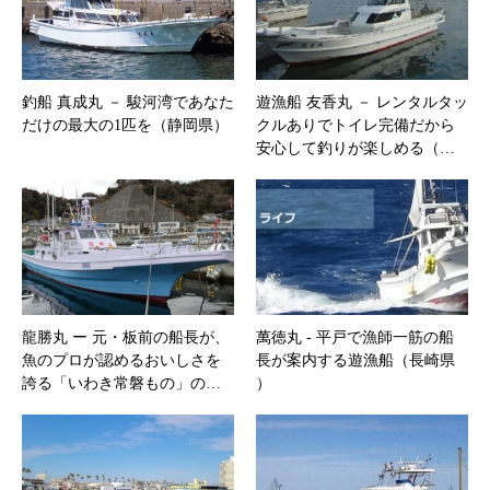
釣船 真成丸 － 駿河湾であなた
遊漁船 友香丸 － レンタルタッ
だけの最大の1匹を（静岡県）
クルありでトイレ完備だから
安心して釣りが楽しめる（…
龍勝丸 ー 元・板前の船長が、
萬徳丸 ‐ 平戸で漁師一筋の船
魚のプロが認めるおいしさを
長が案内する遊漁船（長崎県
誇る「いわき常磐もの」の…
）