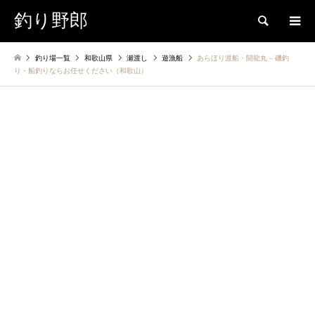
釣り野郎
検索
釣り場一覧
和歌山県
瀬渡し
遊漁船
あらほり渡船・闘龍丸 – 磯釣
り・船釣りならお任せください（和歌山）