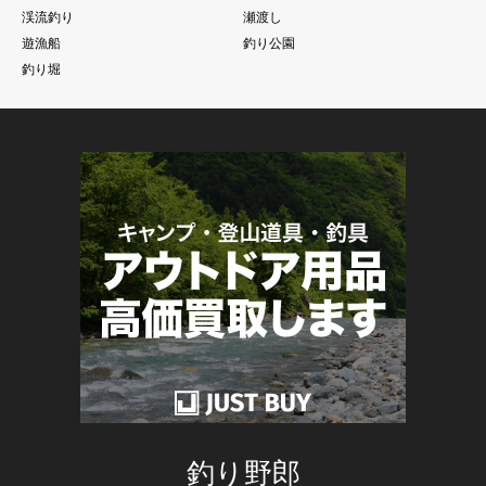
渓流釣り
瀬渡し
遊漁船
釣り公園
釣り堀
釣り野郎