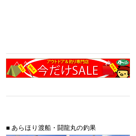
■ あらほり渡船・闘龍丸の釣果