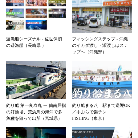
遊漁船シーズナル ‐ 佐世保初
フィッシングステップ ‐ 沖縄
の遊漁船（長崎県 ）
のイカダ渡し・瀬渡しはステ
ップへ（沖縄県）
釣り船 第一良寿丸 ー 仙南屈指
釣り船まる八 – 駅まで送迎OK
の好漁場、荒浜鳥の海沖で多
／手ぶらで楽チン
魚種を狙って出船（宮城県）
FISHING（東京）