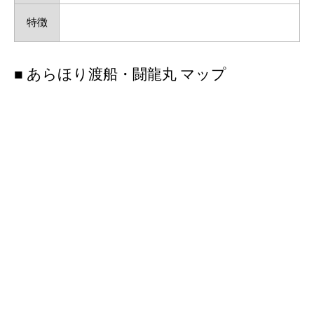
特徴
■ あらほり渡船・闘龍丸 マップ