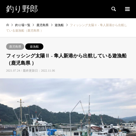
釣り野郎
検索
釣り場一覧
鹿児島県
遊漁船
フィッシング太陽Ⅱ ‐ 隼人新港から出航し
ている遊漁船（鹿児島県 ）
鹿児島県
遊漁船
フィッシング太陽Ⅱ ‐ 隼人新港から出航している遊漁船
（鹿児島県 ）
2021.07.24 / 最終更新日：2022.11.06