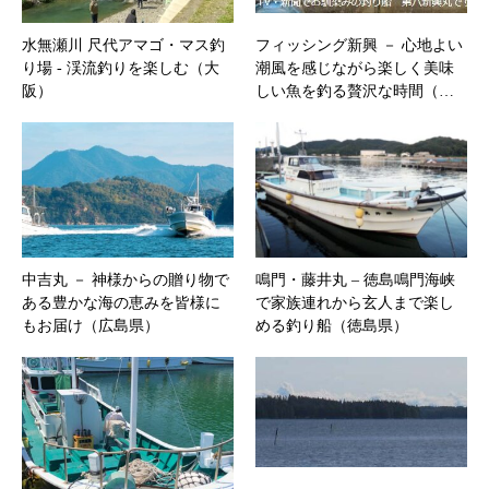
水無瀬川 尺代アマゴ・マス釣
フィッシング新興 － 心地よい
り場 ‐ 渓流釣りを楽しむ（大
潮風を感じながら楽しく美味
阪）
しい魚を釣る贅沢な時間（…
中吉丸 － 神様からの贈り物で
鳴門・藤井丸 – 徳島鳴門海峡
ある豊かな海の恵みを皆様に
で家族連れから玄人まで楽し
もお届け（広島県）
める釣り船（徳島県）