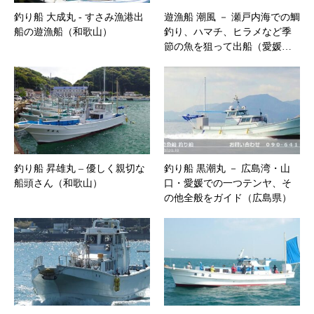
釣り船 大成丸 ‐ すさみ漁港出
遊漁船 潮風 － 瀬戸内海での鯛
船の遊漁船（和歌山）
釣り、ハマチ、ヒラメなど季
節の魚を狙って出船（愛媛…
釣り船 昇雄丸 – 優しく親切な
釣り船 黒潮丸 － 広島湾・山
船頭さん（和歌山）
口・愛媛での一つテンヤ、そ
の他全般をガイド（広島県）