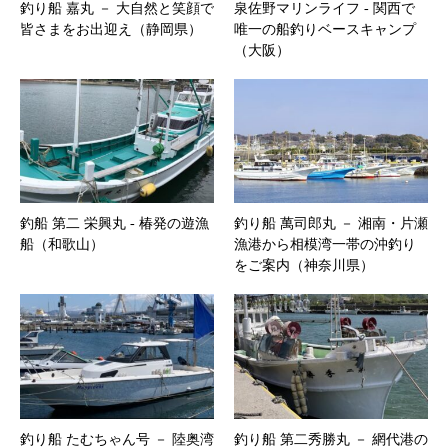
釣り船 嘉丸 － 大自然と笑顔で
泉佐野マリンライフ ‐ 関西で
皆さまをお出迎え（静岡県）
唯一の船釣りベースキャンプ
（大阪）
釣船 第二 栄興丸 ‐ 椿発の遊漁
釣り船 萬司郎丸 － 湘南・片瀬
船（和歌山）
漁港から相模湾一帯の沖釣り
をご案内（神奈川県）
釣り船 たむちゃん号 － 陸奥湾
釣り船 第二秀勝丸 － 網代港の