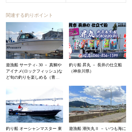
関連する釣りポイント
遊漁船 サーティ‐ 30 － 真鯛や
釣り船 昇丸 － 長井の仕立船
アイナメ(ロックフィッシュ)な
（神奈川県）
ど旬の釣りを楽しめる（青…
釣り船 オーシャンマスター 東
遊漁船 潮矢丸Ⅱ － いつも海に