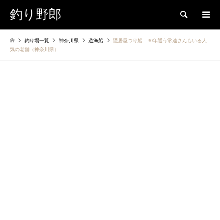
釣り野郎
検索
釣り場一覧
神奈川県
遊漁船
隠居屋つり船 – ​30年通う常連さんもいる人
気の老舗（神奈川県）