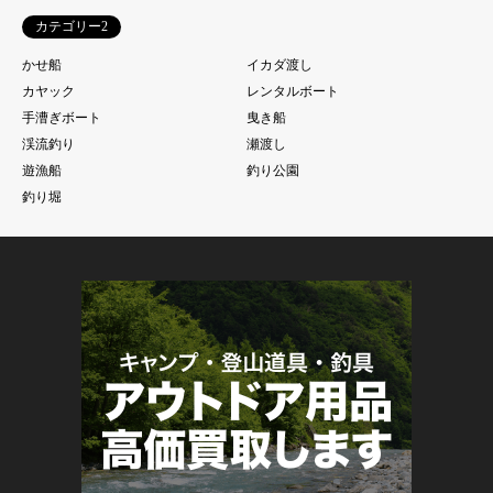
カテゴリー2
かせ船
イカダ渡し
カヤック
レンタルボート
手漕ぎボート
曳き船
渓流釣り
瀬渡し
遊漁船
釣り公園
釣り堀