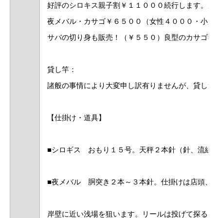
好評のシロキス親子割￥１１０００続行します。成
夜メバル・カサゴ￥６５００（女性４０００・小人
サバの切り身も販売！（￥５５０）良型のカサゴ狙
貸し竿：
諸般の事情により大変申し訳有りませんが、貸し竿
【仕掛け・道具】
■シロギス おもり１５号。天秤２本針（針、流線
■夜メバル 胴突き２本～３本針。仕掛けは店頭、
岸壁に近い浅場を狙います。リールは投げて探るな