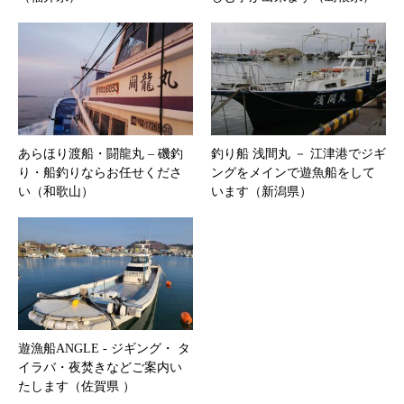
あらほり渡船・闘龍丸 – 磯釣
釣り船 浅間丸 － 江津港でジギ
り・船釣りならお任せくださ
ングをメインで遊魚船をして
い（和歌山）
います（新潟県）
遊漁船ANGLE ‐ ジギング・ タ
イラバ・夜焚きなどご案内い
たします（佐賀県 ）