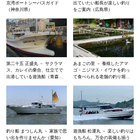
京湾ボートシーバスガイド
出ていたい船長が楽しい釣り
（神奈川県）
をご案内（広島県）
第二十五 正盛丸 － サクラマ
あまごの里 － 養殖したアマ
ス、カレイの乗合、仕立てで
ゴ・ニジマス・イワナを釣っ
出港している遊漁船（青森…
て食べられる老舗の釣り堀…
釣り船 まつしん丸 － 家族で思
遊漁船 松運丸 － 楽しい釣りは
い出を作りませんか（愛知）
もちろん、万全の装備も揃う