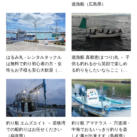
遊漁船（広島県）
はるみ丸 ‐ レンタルタックル
遊漁船 真都吏(まつり)丸 － 子
は無料で釣り初心者の方・女
供も釣れるから笑顔で楽しめ
性もお子様も安心大歓迎（…
る釣りをしたいならここ（…
釣り船 エムズエイト － 若狭湾
釣り船 アマテラス － 宍道湖・
での船釣りはお任せください
中海でおもいっきり釣りを楽
（福井県）
しむ事が出来ます（島根県）