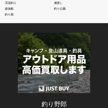
渓流釣り
瀬渡し
遊漁船
釣り公園
釣り堀
釣り野郎