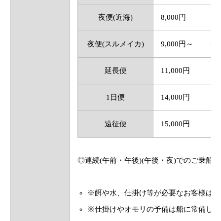
夜便(近海)
8,000円
7,
夜便(スルメイカ)
9,000円～
8,
延長便
11,000円
10
1日便
14,000円
13
遠征便
15,000円
14
◎連続(午前・午後)(午後・夜)でのご乗船は
※餌や水、仕掛け等が必要なお客様は、
※仕掛けやオモリの予備は船に常備して