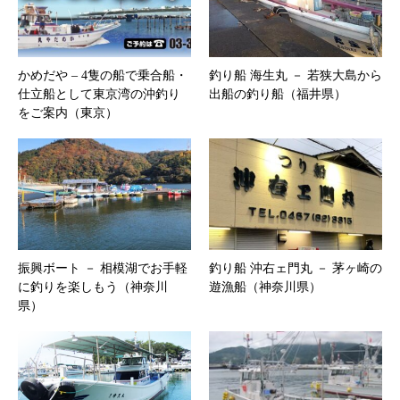
かめだや – 4隻の船で乗合船・
釣り船 海生丸 － 若狭大島から
仕立船として東京湾の沖釣り
出船の釣り船（福井県）
をご案内（東京）
振興ボート － 相模湖でお手軽
釣り船 沖右ェ門丸 － 茅ヶ崎の
に釣りを楽しもう（神奈川
遊漁船（神奈川県）
県）