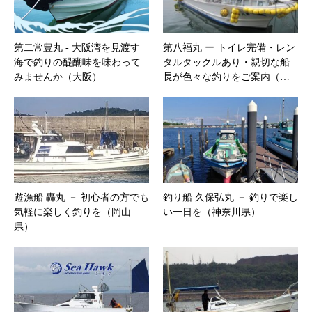
第二常豊丸 ‐ 大阪湾を見渡す
第八福丸 ー トイレ完備・レン
海で釣りの醍醐味を味わって
タルタックルあり・親切な船
みませんか（大阪）
長が色々な釣りをご案内（…
遊漁船 轟丸 － 初心者の方でも
釣り船 久保弘丸 － 釣りで楽し
気軽に楽しく釣りを（岡山
い一日を（神奈川県）
県）