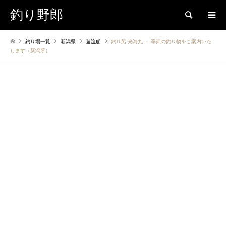
釣り野郎
検索
釣り場一覧
新潟県
遊漁船
釣り船 光海丸 － 季節の釣り物をご案内いた
します（新潟県）