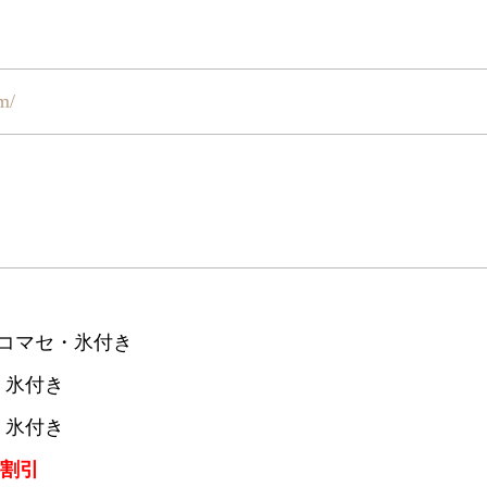
m/
サ・コマセ・氷付き
サ・氷付き
セ・氷付き
円割引