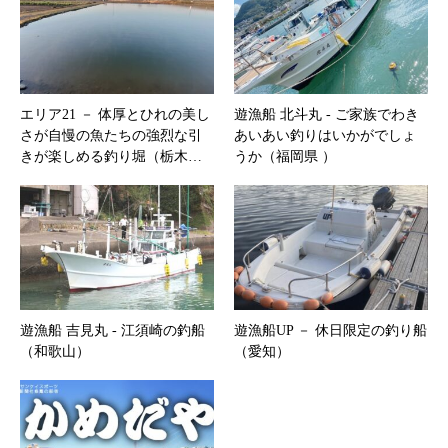
エリア21 － 体厚とひれの美し
遊漁船 北斗丸 ‐ ご家族でわき
さが自慢の魚たちの強烈な引
あいあい釣りはいかがでしょ
きが楽しめる釣り堀（栃木…
うか（福岡県 ）
遊漁船 吉見丸 ‐ 江須崎の釣船
遊漁船UP － 休日限定の釣り船
（和歌山）
（愛知）