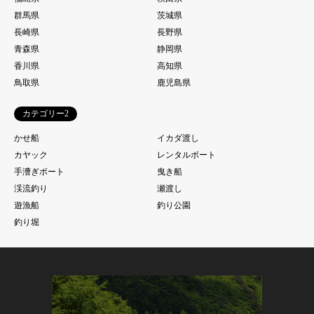
群馬県
茨城県
長崎県
長野県
青森県
静岡県
香川県
高知県
鳥取県
鹿児島県
カテゴリー2
かせ船
イカダ渡し
カヤック
レンタルボート
手漕ぎボート
曳き船
渓流釣り
瀬渡し
遊漁船
釣り公園
釣り堀