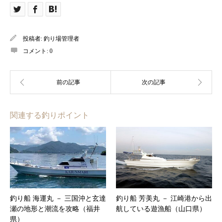
投稿者:
釣り場管理者
コメント:
0
関連する釣りポイント
釣り船 海運丸 － 三国沖と玄達
釣り船 芳美丸 － 江崎港から出
瀬の地形と潮流を攻略（福井
航している遊漁船（山口県）
県）