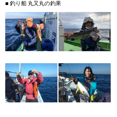
■ 釣り船 丸又丸の釣果