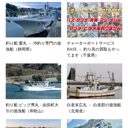
釣り船 愛丸 － 沖釣り専門の遊
チャーターボートサービス
漁船（静岡県）
BASE － 釣り具の買取もやっ
てます（千葉県）
釣り船 ビッグ秀丸 ‐ 由良町大
白老末広丸 － 白老郡の遊漁船
引の遊漁船（和歌山）
（北海道）