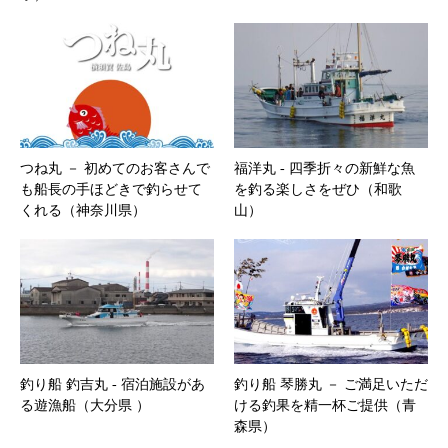
つね丸 － 初めてのお客さんで
福洋丸 ‐ 四季折々の新鮮な魚
も船長の手ほどきで釣らせて
を釣る楽しさをぜひ（和歌
くれる（神奈川県）
山）
釣り船 釣吉丸 ‐ 宿泊施設があ
釣り船 琴勝丸 － ご満足いただ
る遊漁船（大分県 ）
ける釣果を精一杯ご提供（青
森県）