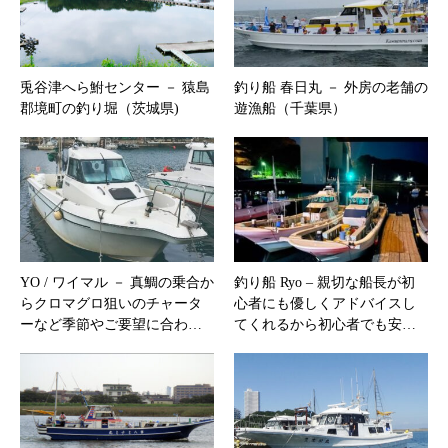
兎谷津へら鮒センター － 猿島
釣り船 春日丸 － 外房の老舗の
郡境町の釣り堀（茨城県)
遊漁船（千葉県）
YO / ワイマル － 真鯛の乗合か
釣り船 Ryo – 親切な船長が初
らクロマグロ狙いのチャータ
心者にも優しくアドバイスし
ーなど季節やご要望に合わ…
てくれるから初心者でも安…