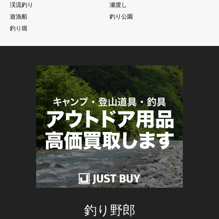
渓流釣り
瀬渡し
遊漁船
釣り公園
釣り堀
釣り野郎