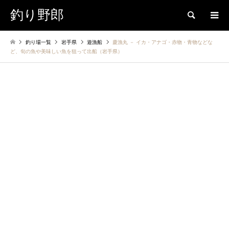
釣り野郎
検索
釣り場一覧
岩手県
遊漁船
慶漁丸 － イカ・アナゴ・赤物・青物などな
ど、旬の魚や美味しい魚を狙って出船（岩手県）