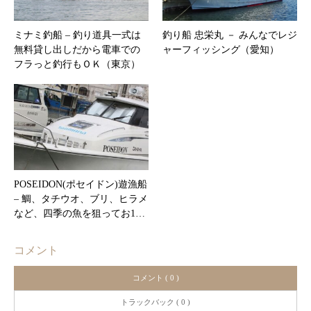
ミナミ釣船 – 釣り道具一式は
釣り船 忠栄丸 － みんなでレジ
無料貸し出しだから電車での
ャーフィッシング（愛知）
フラっと釣行もＯＫ（東京）
POSEIDON(ポセイドン)遊漁船
– 鯛、タチウオ、ブリ、ヒラメ
など、四季の魚を狙ってお1…
コメント
コメント ( 0 )
トラックバック ( 0 )