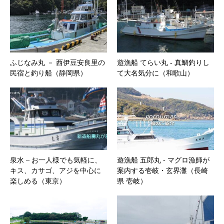
ふじなみ丸 － 西伊豆安良里の
遊漁船 てらい丸 ‐ 真鯛釣りし
民宿と釣り船（静岡県）
て大名気分に（和歌山）
泉水 – お一人様でも気軽に、
遊漁船 五郎丸 ‐ マグロ漁師が
キス、カサゴ、アジを中心に
案内する壱岐・玄界灘（長崎
楽しめる（東京）
県 壱岐）