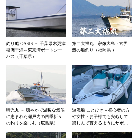
釣り船 OASIS － 千葉県木更津
第二大福丸 ‐ 宗像大島・玄界
盤洲干潟～東京湾ボートシー
灘の船釣り（福岡県 ）
バス（千葉県）
晴光丸 － 穏やかで温暖な気候
遊漁船 ことひき – 初心者の方
に恵まれた瀬戸内の四季折々
や女性・お子様でも安心して
の釣りを楽しむ（広島県）
楽しんで貰えるようにサポ…