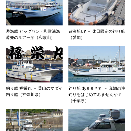
遊漁船 ビッグワン ‐ 和歌浦漁
遊漁船UP － 休日限定の釣り船
港発のルアー船（和歌山）
（愛知）
釣り船 福栄丸 － 葉山のマダイ
釣り船 あままさ丸 － 真鯛の沖
釣り船（神奈川県）
釣りをはじめてみませんか？
（千葉県）