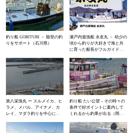
釣り船 GORITURI － 能登の釣
瀬戸内遊漁船 永友丸 － 幼少の
りをサポート（石川県）
頃から釣りが大好きで海と共
に育った船長がフルガイド…
第八栄漁丸 ー スルメイカ、ヒ
釣り船 たい公望 – その時々の
ラメ、メバル、アイナメ、カ
条件で好ポイントに案内して
レイ、マダラ釣りを中心に…
くれるから釣果が出る（岡…