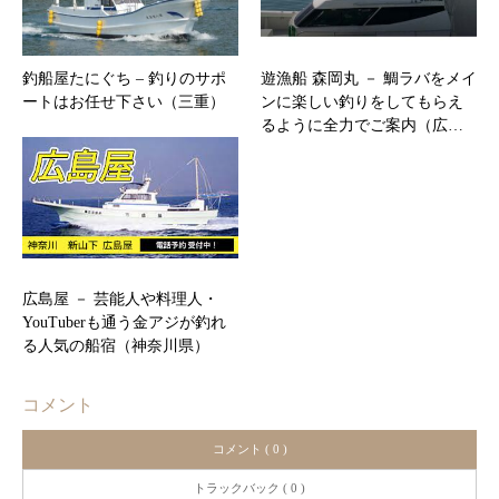
釣船屋たにぐち – 釣りのサポ
遊漁船 森岡丸 － 鯛ラバをメイ
ートはお任せ下さい（三重）
ンに楽しい釣りをしてもらえ
るように全力でご案内（広…
広島屋 － 芸能人や料理人・
YouTuberも通う金アジが釣れ
る人気の船宿（神奈川県）
コメント
コメント ( 0 )
トラックバック ( 0 )