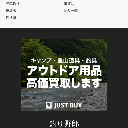
渓流釣り
瀬渡し
遊漁船
釣り公園
釣り堀
釣り野郎