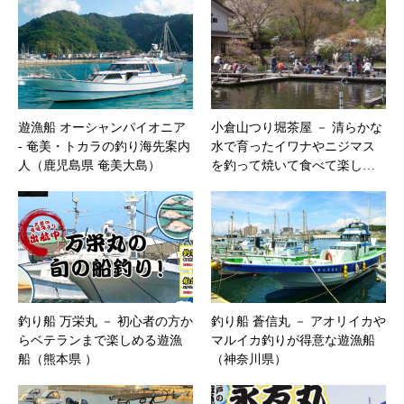
遊漁船 オーシャンパイオニア
小倉山つり堀茶屋 － 清らかな
‐ 奄美・トカラの釣り海先案内
水で育ったイワナやニジマス
人（鹿児島県 奄美大島）
を釣って焼いて食べて楽し…
釣り船 万栄丸 － 初心者の方か
釣り船 蒼信丸 － アオリイカや
らベテランまで楽しめる遊漁
マルイカ釣りが得意な遊漁船
船（熊本県 ）
（神奈川県）