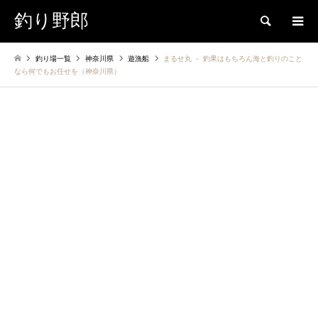
釣り野郎
検索
釣り場一覧
神奈川県
遊漁船
まるせ丸 － 釣果はもちろん海と釣りのこと
なら何でもお任せを（神奈川県）