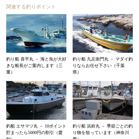
関連する釣りポイント
釣り船 喜平丸 － 海と魚が大好
釣り船 九左衛門丸 － マダイ釣
きな船長がご案内します（三
りならお任せ下さい（千葉
重）
県）
釣船 エサマツ丸 － 10ポイント
釣り船 浜鈴丸 － 季節ごとの釣
貯まったら5000円の割引（愛
り物を狙っています（神奈川