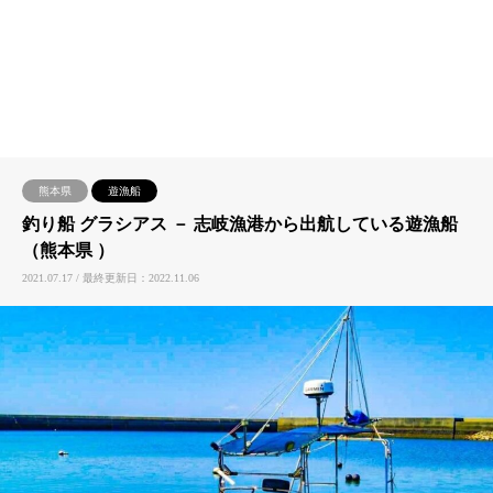
熊本県
遊漁船
釣り船 グラシアス － 志岐漁港から出航している遊漁船
（熊本県 ）
2021.07.17 / 最終更新日：2022.11.06