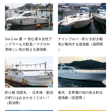
Sun Line 優 ー 初心者＆女性ア
ナインブルー ‐ 釣り大好き船
ングラーも大歓迎／マグロや
長が案内する遊漁船（福岡県
美味しい魚が狙える遊漁船…
）
釣り船 琉聖丸 － 日本海・新潟
春光 ‐ 玄界灘の旬の魚を釣る
の釣りはおまかせください！
遊漁船（佐賀県 ）
（新潟県）