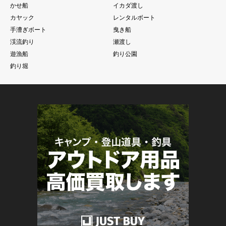
かせ船
イカダ渡し
カヤック
レンタルボート
手漕ぎボート
曳き船
渓流釣り
瀬渡し
遊漁船
釣り公園
釣り堀