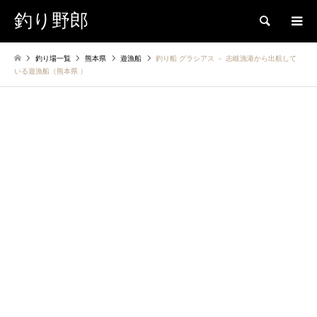
釣り野郎
検索
釣り場一覧
熊本県
遊漁船
釣り船 グラシアス － 志岐漁港から出航して
いる遊漁船（熊本県 ）