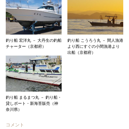
釣り船 宏洋丸 － 大丹生の釣船
釣り船 こうろう丸 － 間人漁港
チャーター（京都府）
より西にすぐの小間漁港より
出船（京都府）
釣り船 まるまつ丸 － 釣り船・
貸しボート・新海苔販売（神
奈川県）
コメント