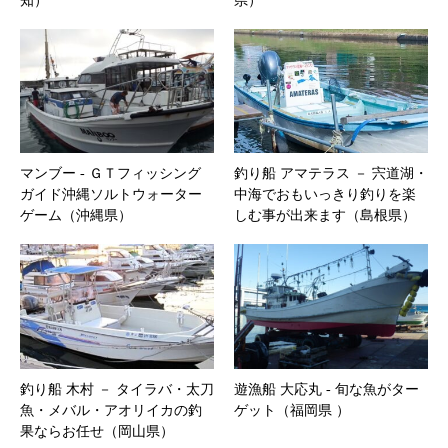
知）
県）
マンブー ‐ ＧＴフィッシング
釣り船 アマテラス － 宍道湖・
ガイド沖縄ソルトウォーター
中海でおもいっきり釣りを楽
ゲーム（沖縄県）
しむ事が出来ます（島根県）
釣り船 木村 － タイラバ・太刀
遊漁船 大応丸 ‐ 旬な魚がター
魚・メバル・アオリイカの釣
ゲット（福岡県 ）
果ならお任せ（岡山県）