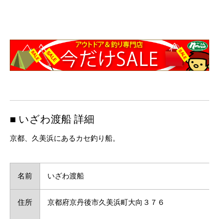
■ いざわ渡船 詳細
京都、久美浜にあるカセ釣り船。
名前
いざわ渡船
住所
京都府京丹後市久美浜町大向３７６