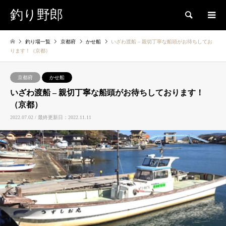
釣り野郎
検索
釣り場一覧
京都府
かせ船
いざわ渡船 – 親切丁寧な船頭がお待ちしてお
ります！（京都）
京都府
かせ船
いざわ渡船 – 親切丁寧な船頭がお待ちしております！
（京都）
2022.07.02 / 最終更新日：2022.11.11