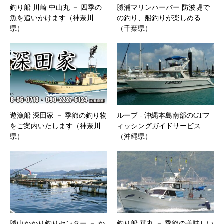
釣り船 川崎 中山丸 － 四季の
勝浦マリンハーバー 防波堤で
魚を追いかけます（神奈川
の釣り、船釣りが楽しめる
県）
（千葉県）
遊漁船 深田家 － 季節の釣り物
ループ ‐ 沖縄本島南部のGTフ
をご案内いたします（神奈川
ィッシングガイドサービス
県）
（沖縄県）
勝山かかり釣りセンター － か
釣り船 華丸 － 季節の美味しい