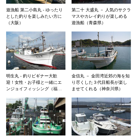
遊漁船 第二小島丸 ‐ ゆったり
第二十 大盛丸 － 人気のサクラ
とした釣りを楽しみたい方に
マスやカレイ釣りが楽しめる
（大阪）
遊漁船（青森県）
明生丸 ‐ 釣りビギナー大歓
金信丸 － 金田湾近郊の海を知
迎！女性・お子様と一緒にエ
り尽くした３代目船長が楽し
ンジョイフィッシング（福…
ませてくれる（神奈川県）