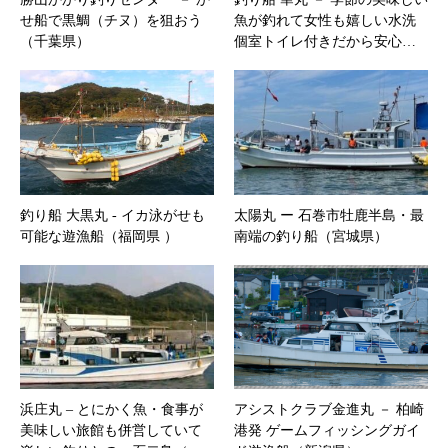
せ船で黒鯛（チヌ）を狙おう
魚が釣れて女性も嬉しい水洗
（千葉県）
個室トイレ付きだから安心…
釣り船 大黒丸 ‐ イカ泳がせも
太陽丸 ー 石巻市牡鹿半島・最
可能な遊漁船（福岡県 ）
南端の釣り船（宮城県）
浜庄丸 – ​とにかく魚・食事が
アシストクラブ金進丸 － 柏崎
美味しい旅館も併営していて
港発 ゲームフィッシングガイ