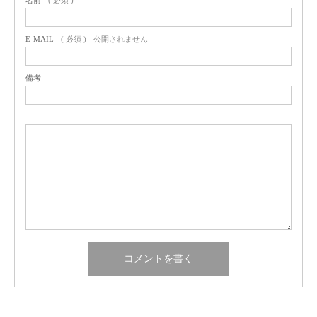
名前
( 必須 )
E-MAIL
( 必須 ) - 公開されません -
備考