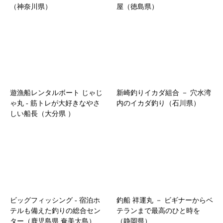
（神奈川県）
屋（徳島県）
遊漁船レンタルボート じゃじ
新崎釣りイカダ組合 － 穴水湾
ゃ丸 ‐ 筋トレが大好きなやさ
内のイカダ釣り（石川県）
しい船長（大分県 ）
ビッグフィッシング ‐ 宿泊ホ
釣船 祥運丸 － ビギナーからベ
テルも備えた釣りの総合セン
テランまで最高のひと時を
ター（鹿児島県 奄美大島）
（静岡県）