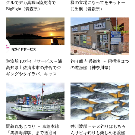
クルでデカ真鯛in陸奥湾で
様の立場になってをモットー
BigFight（青森県）
に出航（愛媛県）
遊漁船 FJガイドサービス – 浦
釣り船 与兵衛丸 － 鐙摺港はつ
高知県土佐清水市の沖合でジ
の遊漁船（神奈川県）
ギングやタイラバ、キャス…
関義丸あじつり － 京急本線
井川渡船 – チヌ釣りはもちろ
「馬堀海岸駅」まで送迎可
んサビキ釣りも楽しめる渡船