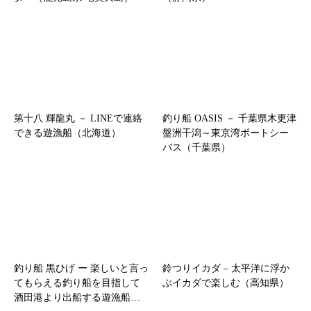
第十八 輝龍丸 － LINEで連絡
釣り船 OASIS － 千葉県木更津
できる遊漁船（北海道）
盤洲干潟～東京湾ボートシー
バス（千葉県）
釣り船 黒ひげ ー 楽しいと言っ
鈴つりイカダ – 太平洋に浮か
てもらえる釣り船を目指して
ぶイカダで楽しむ（高知県）
酒田港より出船する遊漁船…