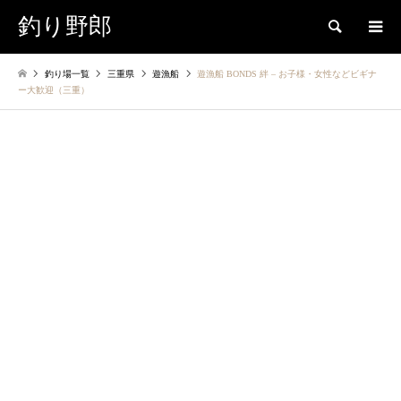
釣り野郎
検索
釣り場一覧
三重県
遊漁船
遊漁船 BONDS 絆 – お子様・女性などビギナ
ー大歓迎（三重）