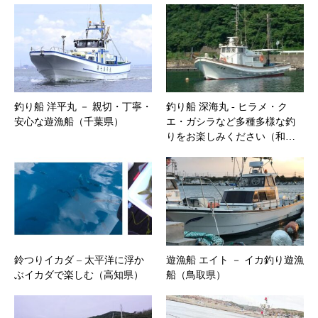
釣り船 洋平丸 － 親切・丁寧・
釣り船 深海丸 ‐ ヒラメ・ク
安心な遊漁船（千葉県）
エ・ガシラなど多種多様な釣
りをお楽しみください（和…
鈴つりイカダ – 太平洋に浮か
遊漁船 エイト － イカ釣り遊漁
ぶイカダで楽しむ（高知県）
船（鳥取県）