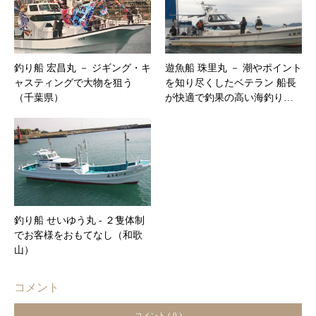
釣り船 宏昌丸 － ジギング・キ
遊魚船 珠里丸 － 潮やポイント
ャスティングで大物を狙う
を知り尽くしたベテラン 船長
（千葉県）
が快適で釣果の高い海釣り…
釣り船 せいゆう丸 ‐ ２隻体制
でお客様をおもてなし（和歌
山）
コメント
コメント ( 0 )