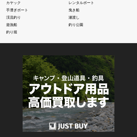
カヤック
レンタルボート
手漕ぎボート
曳き船
渓流釣り
瀬渡し
遊漁船
釣り公園
釣り堀