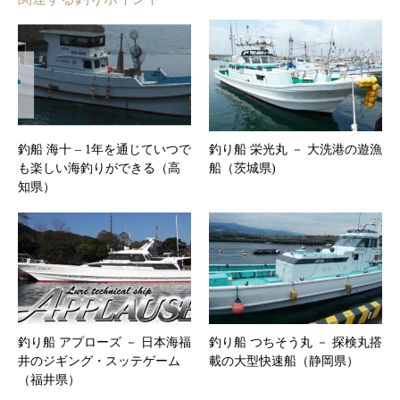
釣船 海十 – 1年を通じていつで
釣り船 栄光丸 － 大洗港の遊漁
も楽しい海釣りができる（高
船（茨城県)
知県）
釣り船 アプローズ － 日本海福
釣り船 つちそう丸 － 探検丸搭
井のジギング・スッテゲーム
載の大型快速船（静岡県）
（福井県）