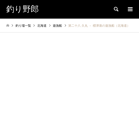
釣り野郎
検索
釣り場一覧
北海道
遊漁船
第二十八 久丸 － 標津港の遊漁船（北海道）