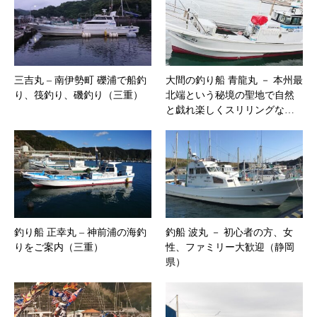
三吉丸 – 南伊勢町 礫浦で船釣
大間の釣り船 青龍丸 － 本州最
り、筏釣り、磯釣り（三重）
北端という秘境の聖地で自然
と戯れ楽しくスリリングな…
釣り船 正幸丸 – 神前浦の海釣
釣船 波丸 － 初心者の方、女
りをご案内（三重）
性、ファミリー大歓迎（静岡
県）