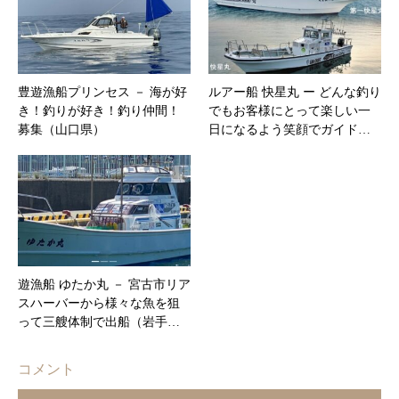
豊遊漁船プリンセス － 海が好
ルアー船 快星丸 ー どんな釣り
き！釣りが好き！釣り仲間！
でもお客様にとって楽しい一
募集（山口県）
日になるよう笑顔でガイド…
遊漁船 ゆたか丸 － 宮古市リア
スハーバーから様々な魚を狙
って三艘体制で出船（岩手…
コメント