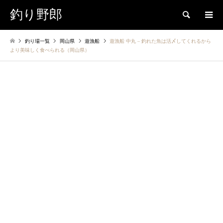
釣り野郎
検索
釣り場一覧
岡山県
遊漁船
遊漁船 中丸 – 釣れた魚は活〆してくれるから
より美味しく食べられる（岡山県）