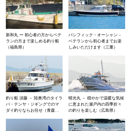
新和丸 ー 初心者の方からベテ
パシフィック・オーシャン –
ランの方まで楽しめる釣り船
ベテランから初心者までお楽
（福島県）
しみいただけます（三重）
釣り船 須藤 － 陸奥湾のタイラ
晴光丸 － 穏やかで温暖な気候
バ・テンヤ・ジギングでのマ
に恵まれた瀬戸内の四季折々
ダイ釣りならお任せ（青森…
の釣りを楽しむ（広島県）