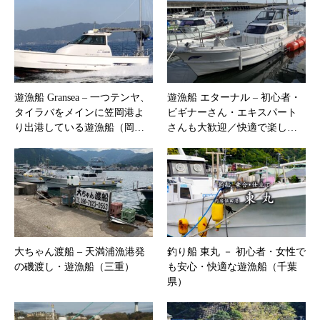
遊漁船 Gransea – 一つテンヤ、
遊漁船 エターナル – 初心者・
タイラバをメインに笠岡港よ
ビギナーさん・エキスパート
り出港している遊漁船（岡…
さんも大歓迎／快適で楽し…
大ちゃん渡船 – 天満浦漁港発
釣り船 東丸 － 初心者・女性で
の磯渡し・遊漁船（三重）
も安心・快適な遊漁船（千葉
県）