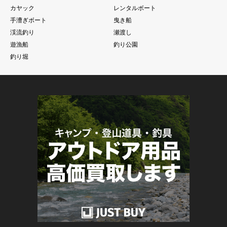
カヤック
レンタルボート
手漕ぎボート
曳き船
渓流釣り
瀬渡し
遊漁船
釣り公園
釣り堀