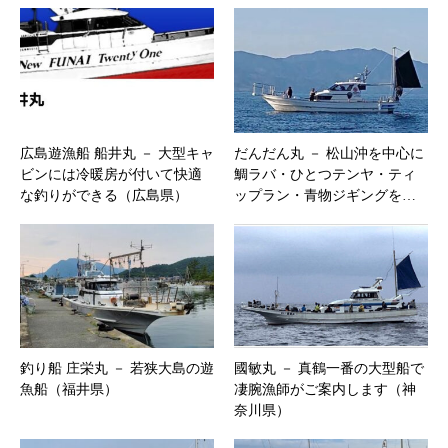
広島遊漁船 船井丸 － 大型キャ
だんだん丸 － 松山沖を中心に
ビンには冷暖房が付いて快適
鯛ラバ・ひとつテンヤ・ティ
な釣りができる（広島県）
ップラン・青物ジギングを…
釣り船 庄栄丸 － 若狭大島の遊
國敏丸 － 真鶴一番の大型船で
魚船（福井県）
凄腕漁師がご案内します（神
奈川県）