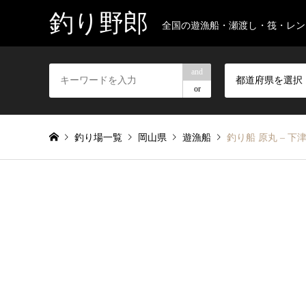
釣り野郎
全国の遊漁船・瀬渡し・筏・レン
and
都道府県を選択
or
釣り場一覧
岡山県
遊漁船
釣り船 原丸 –