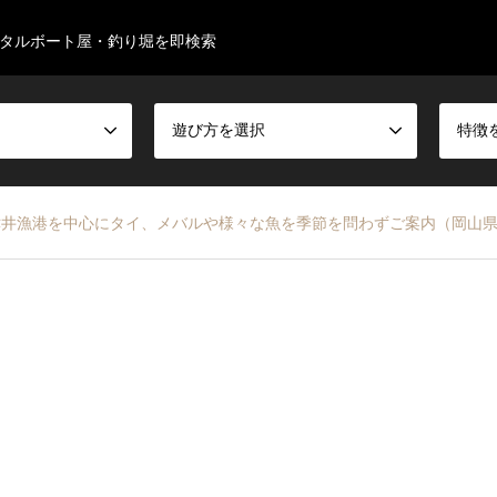
タルボート屋・釣り堀を即検索
遊び方を選択
特徴
 下津井漁港を中心にタイ、メバルや様々な魚を季節を問わずご案内（岡山