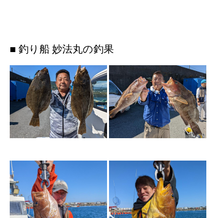
■ 釣り船 妙法丸の釣果