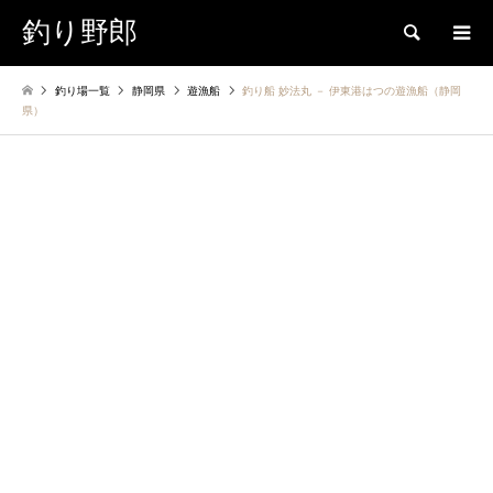
釣り野郎
検索
釣り場一覧
静岡県
遊漁船
釣り船 妙法丸 － 伊東港はつの遊漁船（静岡
県）