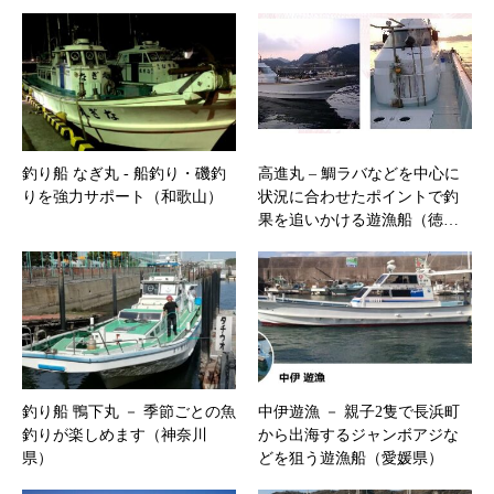
釣り船 なぎ丸 ‐ 船釣り・磯釣
高進丸 – 鯛ラバなどを中心に
りを強力サポート（和歌山）
状況に合わせたポイントで釣
果を追いかける遊漁船（徳…
釣り船 鴨下丸 － 季節ごとの魚
中伊遊漁 － 親子2隻で長浜町
釣りが楽しめます（神奈川
から出海するジャンボアジな
県）
どを狙う遊漁船（愛媛県）