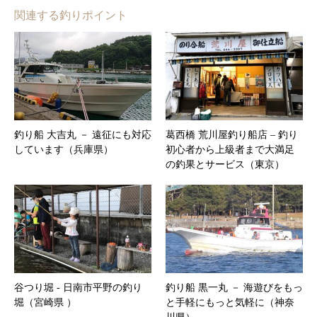
関連する釣りポイント
釣り船 大吉丸 － 遠征にも対応
葛西橋 荒川屋釣り船店 – 釣り
しています（兵庫県）
初心者から上級者まで大満足
の釣果とサービス（東京）
谷つり堀 ‐ 日南市平野の釣り
釣り船 黒一丸 － 海遊びをもっ
堀（宮崎県 ）
と手軽にもっと気軽に（神奈