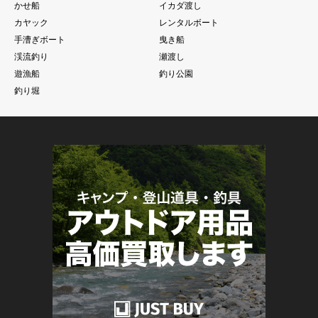
かせ船
イカダ渡し
カヤック
レンタルボート
手漕ぎボート
曳き船
渓流釣り
瀬渡し
遊漁船
釣り公園
釣り堀