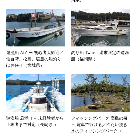
川県）
遊漁船 AIZ ー 初心者大歓迎／
釣り船 Twins ‐ 週末限定の遊漁
仙台湾、松島、塩釜の船釣り
船（福岡県 ）
はお任せ（宮城県）
遊漁船 凪潮Ⅱ－ 未経験者から
フィッシングパーク 高島の泉
上級者まで対応（長崎県 ）
－ 電車で行ける／冷たい湧き
水のフィッシングパーク（…