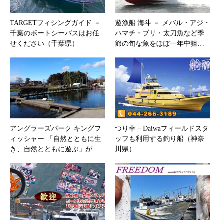
TARGETフィシングガイド －
遊漁船 海斗 － メバル・アジ・
千葉のボートシーバスはお任
ハマチ・ブリ・太刀魚など季
せください（千葉県）
節の旬な魚をほぼ一年中狙…
アングラーズパーク キングフ
つり幸 – Daiwaフィールドスタ
ィッシャー 「自然とともに生
ッフも利用する釣り船（神奈
き、自然とともに遊ぶ」が…
川県）