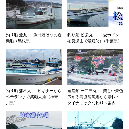
釣り船 薫丸 － 浜田港はつの遊
釣り船 松栄丸 － 一級ポイント
漁船（島根県）
布良瀬まで最短5分（千葉県）
釣り船 蒲谷丸 － ビギナーから
遊漁船 一二三丸 － 美しい景色
ベテランまで笑顔大漁（神奈
広がる島勝浦漁港から豪快・
川県）
ダイナミックな釣りへ案内…