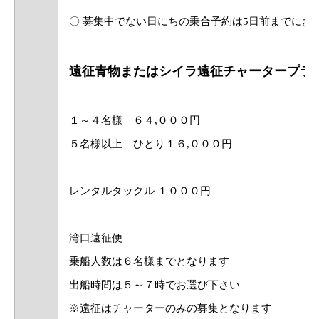
〇 募集中でない日にちの乗合予約は
5日前まで
にお
​遠征青物またはシイラ遠征チャータープラ
１～４名様 ６４,０００円
５名様以上 ひとり１６,０００円
レンタルタックル １０００
円
湾口遠征便
乗船人数は６名様までとなります
出船時間は５～７時でお選び下さい
※遠征はチャーターのみの募集となります