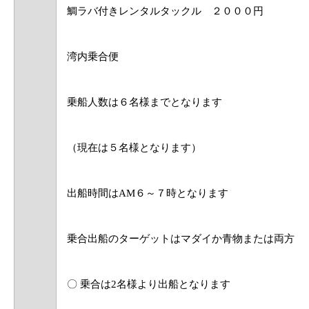
​鯛ラバ付きレンタルタックル ２０００円
湾内乗合便
乗船人数は６名様までとなります
（現在は
５名様となります
）
出船時間はAM６～７時となります
乗合出船のターゲットはマダイか青物または両方と
​〇 乗合は
2名様
より出船となります