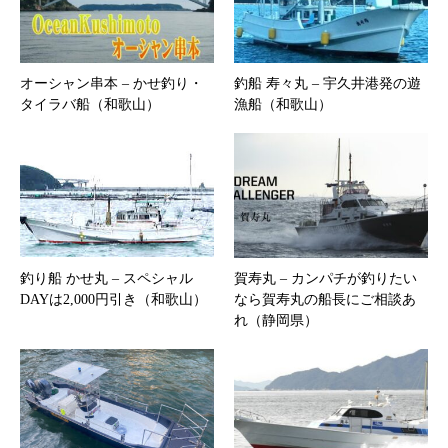
オーシャン串本 – かせ釣り・
釣船 寿々丸 – 宇久井港発の遊
タイラバ船（和歌山）
漁船（和歌山）
釣り船 かせ丸 – スペシャル
賀寿丸 – ​カンパチが釣りたい
DAYは2,000円引き（和歌山）
なら賀寿丸の船長にご相談あ
れ（静岡県）