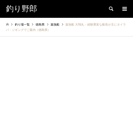
釣り野郎
検索
釣り場一覧
徳島県
遊漁船
遊漁船 大翔丸 – 経験豊富な船長が主にタイラ
バ・ジギングでご案内（徳島県）