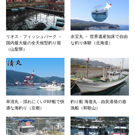
リオス・フィッシュパーク －
永宝丸 － 世界遺産知床で自由
国内最大級の全天候型釣り堀
な釣り体験（北海道）
（山梨県）
幸清丸 – 揺れにくいFRP船で快
釣り船 海進丸 ‐ 由良港発の遊
適な海釣り（京都）
漁船（和歌山）