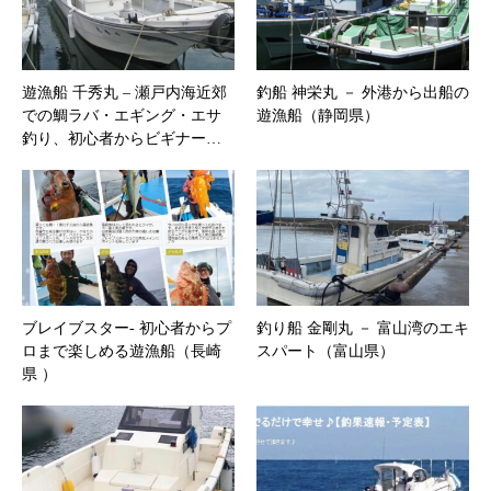
遊漁船 千秀丸 – 瀬戸内海近郊
釣船 神栄丸 － 外港から出船の
での鯛ラバ・エギング・エサ
遊漁船（静岡県）
釣り、初心者からビギナー…
ブレイブスター‐ 初心者からプ
釣り船 金剛丸 － 富山湾のエキ
ロまで楽しめる遊漁船（長崎
スパート（富山県）
県 ）