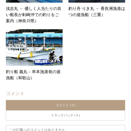
浅吉丸 － 優しく人当たりの良
釣り舟 りき丸 － 香良洲漁港は
い船長が剣崎沖での釣りをご
つの遊漁船（三重）
案内（神奈川県）
釣り船 義丸 – 串本漁港発の遊
漁船（和歌山）
コメント
コメント ( 0 )
トラックバック ( 0 )
この記事へのコメントはありません。