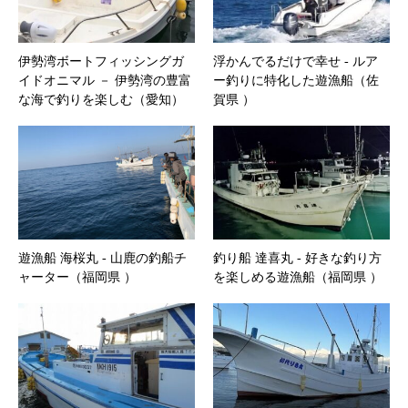
伊勢湾ボートフィッシングガ
浮かんでるだけで幸せ ‐ ルア
イドオニマル － 伊勢湾の豊富
ー釣りに特化した遊漁船（佐
な海で釣りを楽しむ（愛知）
賀県 ）
遊漁船 海桜丸 ‐ 山鹿の釣船チ
釣り船 達喜丸 ‐ 好きな釣り方
ャーター（福岡県 ）
を楽しめる遊漁船（福岡県 ）