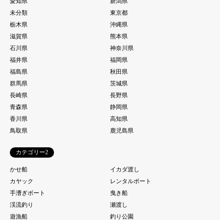
愛知県
新潟県
未分類
東京都
栃木県
沖縄県
滋賀県
熊本県
石川県
神奈川県
福井県
福岡県
福島県
秋田県
群馬県
茨城県
長崎県
長野県
青森県
静岡県
香川県
高知県
鳥取県
鹿児島県
カテゴリー2
かせ船
イカダ渡し
カヤック
レンタルボート
手漕ぎボート
曳き船
渓流釣り
瀬渡し
遊漁船
釣り公園