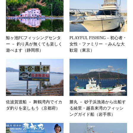
鯨ヶ池FCフィッシングセンタ
PLAYFUL FISHING – 初心者・
ー － 釣り具が無くても楽しく
女性・ファミリー ・みんな大
遊べます（静岡県）
歓迎（東京）
佐波賀渡船 － 舞鶴湾内でイカ
勝丸 － 砂子浜漁港から出船す
ダ釣りを楽しもう（京都府）
る綾里・越喜来湾のフィッシ
ングガイド船（岩手県）