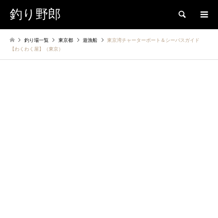
釣り野郎
検索
釣り場一覧
東京都
遊漁船
東京湾チャーターボート＆シーバスガイド
【わくわく屋】（東京）