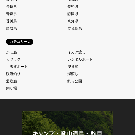
長崎県
長野県
青森県
静岡県
香川県
高知県
鳥取県
鹿児島県
カテゴリー2
かせ船
イカダ渡し
カヤック
レンタルボート
手漕ぎボート
曳き船
渓流釣り
瀬渡し
遊漁船
釣り公園
釣り堀