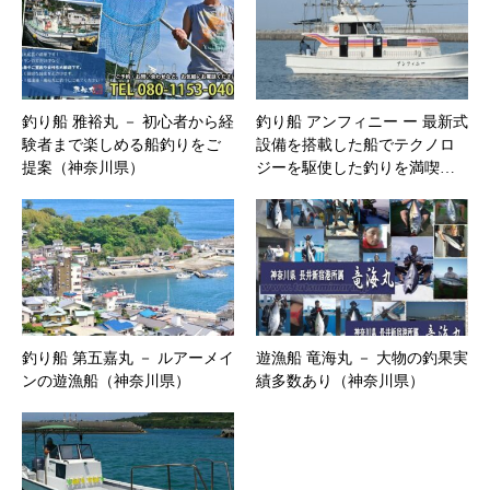
釣り船 雅裕丸 － 初心者から経
釣り船 アンフィニー ー 最新式
験者まで楽しめる船釣りをご
設備を搭載した船でテクノロ
提案（神奈川県）
ジーを駆使した釣りを満喫…
釣り船 第五嘉丸 － ルアーメイ
遊漁船 竜海丸 － 大物の釣果実
ンの遊漁船（神奈川県）
績多数あり（神奈川県）