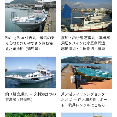
Fishing Boat 住吉丸 – 最高の乗
渡船・釣り船 恵優丸 – 津田湾
り心地と釣りやすさを兼ね備
周辺をメインに小豆島周辺・
えた遊漁船（徳島県）
志度周辺・引田周辺・播磨…
釣り船 魚磯丸 － 久料港はつの
芦ノ湖フィッシングセンター
遊漁船（静岡県）
おおば － 芦ノ湖の貸しボー
ト・釣具レンタルはこちら…