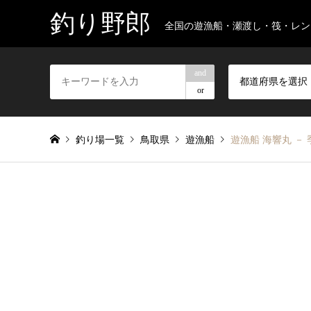
釣り野郎
全国の遊漁船・瀬渡し・筏・レン
and
都道府県を選択
or
釣り場一覧
鳥取県
遊漁船
遊漁船 海響丸 