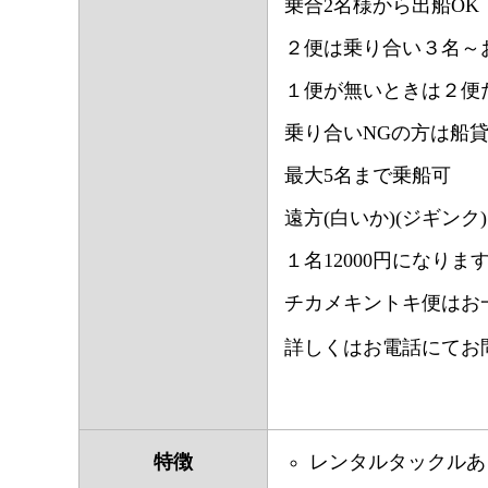
乗合2名様から出船OK
２便は乗り合い３名～
１便が無いときは２便
乗り合いNGの方は船
最大5名まで乗船可
遠方(白いか)(ジギンク)
１名12000円になりま
チカメキントキ便はお一
詳しくはお電話にてお
特徴
レンタルタックルあ