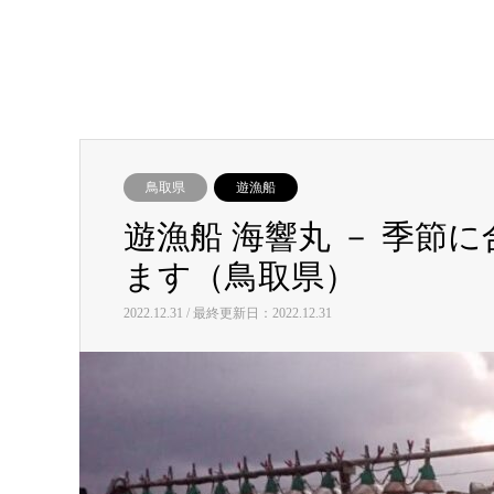
鳥取県
遊漁船
遊漁船 海響丸 － 季節
ます（鳥取県）
2022.12.31 / 最終更新日：2022.12.31