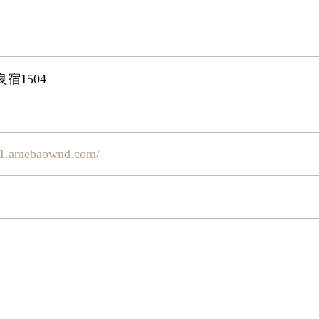
宿1504
51.amebaownd.com/