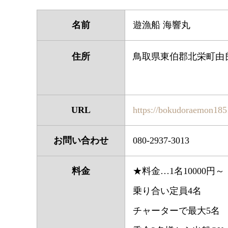
名前
遊漁船 海響丸
住所
鳥取県東伯郡北栄町由良
URL
https://bokudoraemon18
お問い合わせ
080-2937-3013
料金
★料金…1名10000円～
乗り合い定員4名
チャーターで最大5名