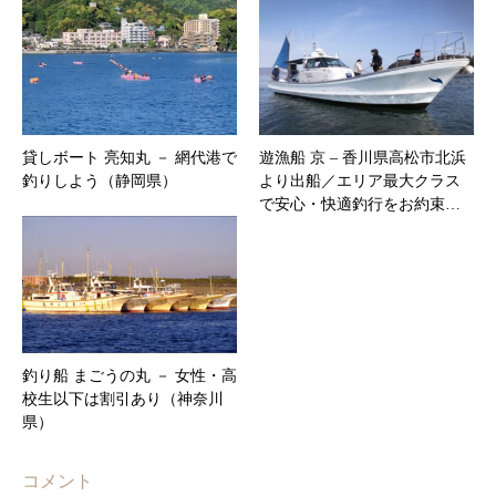
貸しボート 亮知丸 － 網代港で
遊漁船 京 – 香川県高松市北浜
釣りしよう（静岡県）
より出船／エリア最大クラス
で安心・快適釣行をお約束…
釣り船 まごうの丸 － 女性・高
校生以下は割引あり（神奈川
県）
コメント