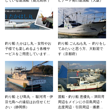
している遊漁船（鹿児島県 ）
ビナート発の遊漁船（大阪）
釣り船 たかはし丸 – ​女性やお
釣り船 ごんねも丸 － 釣りをし
子様でも楽しめるよう各種サ
てみたいと思う方、大歓迎で
ービスをご用意しています…
す（京都府）
釣り船 とび島丸 － 駿河湾・伊
渡船・釣り船 恵優丸 – 津田湾
豆七島への遠征はお任せくだ
周辺をメインに小豆島周辺・
さい（静岡県）
志度周辺・引田周辺・播磨…