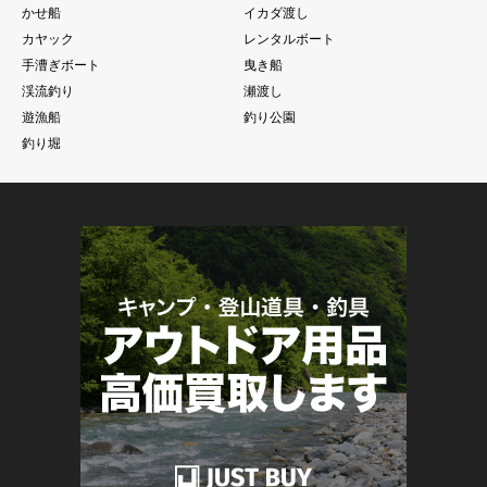
かせ船
イカダ渡し
カヤック
レンタルボート
手漕ぎボート
曳き船
渓流釣り
瀬渡し
遊漁船
釣り公園
釣り堀