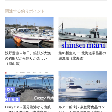
関連する釣りポイント
浅野遊漁 – 毎日、笑顔が大漁
第88新生丸 ー 北海道常呂郡の
の釣船だから釣りが楽しい
遊漁船（北海道）
（岡山県）
Crazy fish ‐ 国分漁港から出航
ルアー船 剣 ‐ 泉佐野食品コン