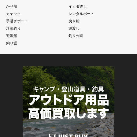
かせ船
イカダ渡し
カヤック
レンタルボート
手漕ぎボート
曳き船
渓流釣り
瀬渡し
遊漁船
釣り公園
釣り堀