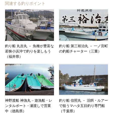
関連する釣りポイント
釣り船 丸吉丸 － 魚種が豊富な
釣り船 第三裕治丸 － 一ノ宮町
若狭小浜沖で釣りを楽しもう
の釣船チャーター（三重）
（福井県）
神野渡船 神漁丸 – 遊漁船・レ
釣り船 信照丸 － 活餌・ルアー
ンタルボート・瀬渡しで営業
で狙うマハタ五目釣り専門船
中（徳島県）
（千葉県）