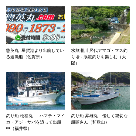
惣英丸‐ 星賀港より出航してい
水無瀬川 尺代アマゴ・マス釣
る遊漁船（佐賀県）
り場 ‐ 渓流釣りを楽しむ（大
阪）
釣り船 松福丸 － ハマチ・マイ
釣り船 昇雄丸 – 優しく親切な
カ・アジ・サバを追って出船
船頭さん（和歌山）
中（福井県）