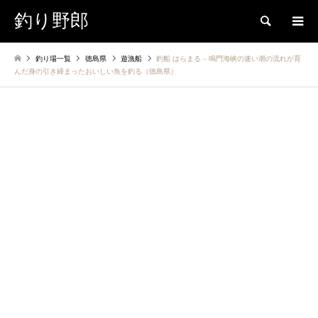
釣り野郎
検索
釣り場一覧
徳島県
遊漁船
釣船 はらまる – 鳴門海峡の速い潮の流れが育
んだ身の引き締まったおいしい魚を釣る（徳島県）