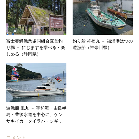
富士養鱒漁業協同組合直営釣
釣り船 祥福丸 － 福浦港はつの
り堀 － にじますを学べる・楽
遊漁船（神奈川県）
しめる（静岡県）
遊漁船 凪丸 － 宇和海・由良半
島・豊後水道を中心に、ケン
サキイカ・タイラバ・ジギ…
コメント