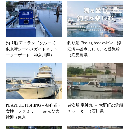
釣り船 アイランドクルーズ －
釣り船 Fishing boat cokeke ‐ 錦
東京湾シーバスガイド＆チャ
江湾を拠点にしている遊漁船
ーターボート（神奈川県）
（鹿児島県 ）
PLAYFUL FISHING – 初心者・
遊漁船 竜神丸 － 大野町の釣船
女性・ファミリー ・みんな大
チャーター（石川県）
歓迎（東京）