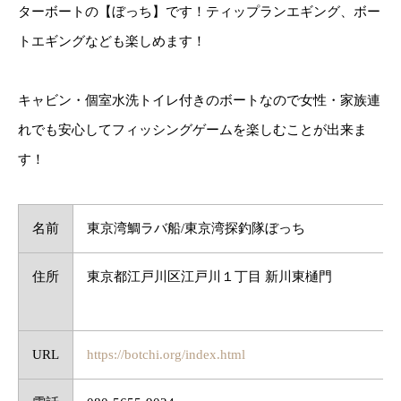
ターボートの【ぼっち】です！ティップランエギング、ボー
トエギングなども楽しめます！
キャビン・個室水洗トイレ付きのボートなので女性・家族連
れでも安心してフィッシングゲームを楽しむことが出来ま
す！
名前
東京湾鯛ラバ船/東京湾探釣隊ぼっち
住所
東京都江戸川区江戸川１丁目 新川東樋門
URL
https://botchi.org/index.html