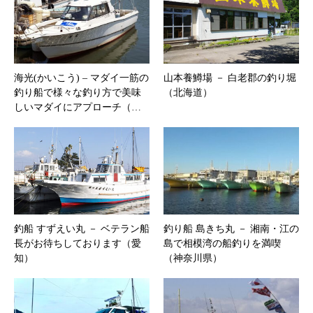
海光(かいこう) – マダイ一筋の
山本養鱒場 － 白老郡の釣り堀
釣り船で様々な釣り方で美味
（北海道）
しいマダイにアプローチ（…
釣船 すずえい丸 － ベテラン船
釣り船 島きち丸 － 湘南・江の
長がお待ちしております（愛
島で相模湾の船釣りを満喫
知）
（神奈川県）