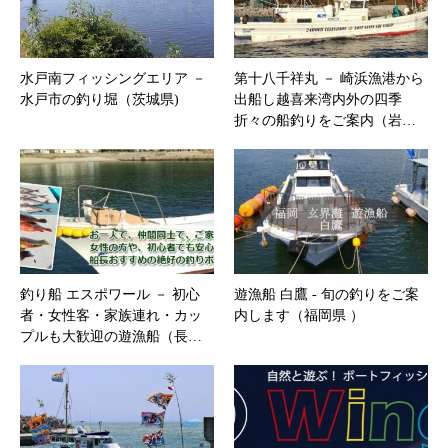
水戸南フィッシングエリア －
第十八千祥丸 － 崎浜漁港から
水戸市の釣り堀（茨城県)
出船し越喜来湾内外の四季
折々の船釣りをご案内（岩…
釣り船 エスポワール － 初心
遊漁船 白鷹 ‐ 旬の釣りをご案
者・女性客・家族連れ・カッ
内します（福岡県 ）
プルも大歓迎の遊漁船（長…