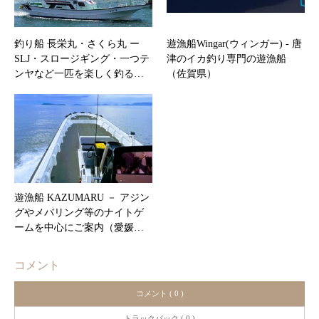
釣り船 長栄丸・さくら丸 ー
遊漁船Wingar(ウィンガー) ‐ 唐
SLJ・スロージギング・一つテ
津のイカ釣り専門の遊漁船
ンヤなど一匹を楽しく釣る…
（佐賀県）
遊漁船 KAZUMARU － アジン
グやメバリング等のナイトゲ
ームを中心にご案内（愛媛…
コメント
コメント ( 0 )
トラックバック ( 0 )