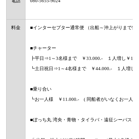
電話
080-5655-9024
料金
■インターセプター通常便 （出船～沖上がりまで5時
■チャーター
┣平日⇒1～3名様まで ￥33.000.- １人増し￥11.00
┗土日祝日⇒1～4名様まで ￥44.000.- １人増し￥11
■乗り合い
┗お一人様 ￥11.000.- ( 同船者がいなくお一人様
■ぼっち丸 湾央・青物・タイラバ・遠征シーバス