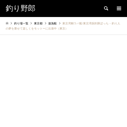
釣り野郎
検索
釣り場一覧
東京都
遊漁船
東京湾鯛ラバ船/東京湾探釣隊ぼっち – 釣り人
の夢を乗せて楽しくをモットーに出港中（東京）