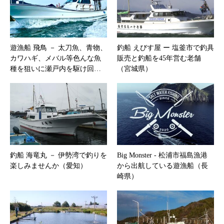
遊漁船 飛鳥 － 太刀魚、青物、
釣船 えびす屋 ー 塩釜市で釣具
カワハギ、メバル等色んな魚
販売と釣船を45年営む老舗
種を狙いに瀬戸内を駆け回…
（宮城県）
釣船 海竜丸 － 伊勢湾で釣りを
Big Monster ‐ 松浦市福島漁港
楽しみませんか（愛知）
から出航している遊漁船（長
崎県）