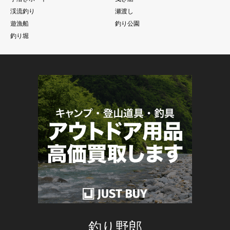
渓流釣り
瀬渡し
遊漁船
釣り公園
釣り堀
釣り野郎