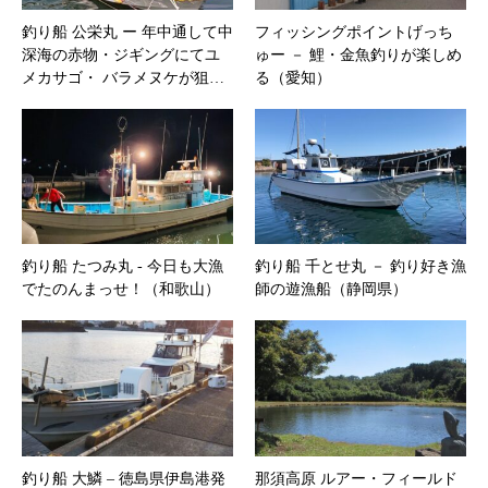
釣り船 公栄丸 ー 年中通して中
フィッシングポイントげっち
深海の赤物・ジギングにてユ
ゅー － 鯉・金魚釣りが楽しめ
メカサゴ・ バラメヌケが狙…
る（愛知）
釣り船 たつみ丸 ‐ 今日も大漁
釣り船 千とせ丸 － 釣り好き漁
でたのんまっせ！（和歌山）
師の遊漁船（静岡県）
釣り船 大鱗 – 徳島県伊島港発
那須高原 ルアー・フィールド