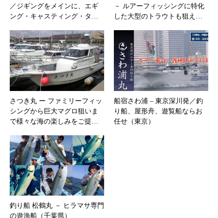
／ジギングをメインに、エギ
－ ルアーフィッシングに特化
ング・キャスティング・タ…
した大型のトラウトも狙え…
さつき丸 ー ファミリーフィッ
船宿さわ浦 – 東京深川発／釣
シングから巨大マグロ狙いま
り船、屋形舟、遊覧船ならお
で様々な海の楽しみをご提…
任せ（東京）
釣り船 松鶴丸 － ヒラマサ専門
の遊漁船（千葉県）