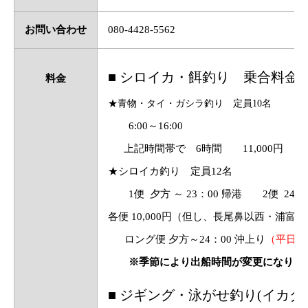
お問い合わせ
080-4428-5562
■ シロイカ・餌釣り 乗合料金
料金
★青物・タイ・ガシラ釣り 定員10名
6:00～16:00
上記時間帯で 6時間 11,000円
★シロイカ釣り 定員12名
1便 夕方 ～ 23：00 帰港 2便 24：0
各便 10,000円（但し、長尾鼻以西・浦富海岸
ロング便 夕方～24：00 沖上り
（平日又
※季節により出船時間が変更になります
■ ジギング・泳がせ釣り(イカダ