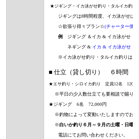
★ジギング・イカ泳がせ釣り・タルイカ釣り 定員
ジギングは8時間程度、イカ泳がせは6
☆欲張り得々プラン☆
(チャーター便5
例
ジギング ＆イカ & イカ泳がせ 13：0
ネギング &
イカ & イカ泳がせ 13
※イカ泳がせ釣り・タルイカ釣りは９
■ 仕立（貸し切り） ６時間
★エサ釣り・シロイカ釣り 定員12名 120,00
※平日の少人数仕立ても要相談で賜りま
★ジギング 6名 72,000円
※釣物によって変動いたしますのでお問
※
白いか釣り６月～９月の土曜・日曜・
電話にてお問い合わせください。