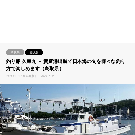
鳥取県
遊漁船
釣り船 久幸丸 － 賀露港出航で日本海の旬を様々な釣り
方で楽しめます（鳥取県）
2023.01.01 / 最終更新日：2023.01.01