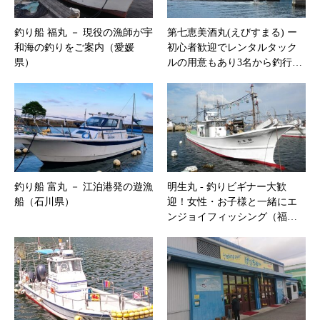
釣り船 福丸 － 現役の漁師が宇
第七恵美酒丸(えびすまる) ー
和海の釣りをご案内（愛媛
初心者歓迎でレンタルタック
県）
ルの用意もあり3名から釣行…
釣り船 富丸 － 江泊港発の遊漁
明生丸 ‐ 釣りビギナー大歓
船（石川県）
迎！女性・お子様と一緒にエ
ンジョイフィッシング（福…