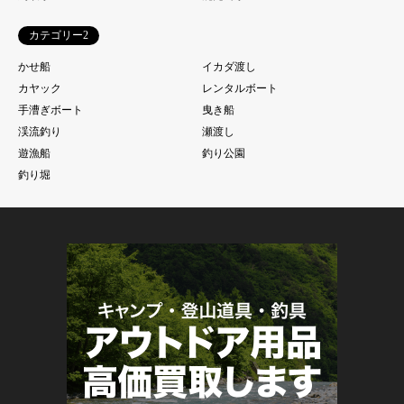
カテゴリー2
かせ船
イカダ渡し
カヤック
レンタルボート
手漕ぎボート
曳き船
渓流釣り
瀬渡し
遊漁船
釣り公園
釣り堀