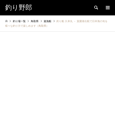
釣り野郎
検索
釣り場一覧
鳥取県
遊漁船
釣り船 久幸丸 － 賀露港出航で日本海の旬を
様々な釣り方で楽しめます（鳥取県）